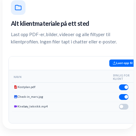
Alt klientmateriale på ett sted
Last opp PDF-er, bilder, videoer og alle filtyper til
klientprofilen. Ingen filer tapt i chatter eller e-poster.
Last opp fil
SYNLIG FOR
NAVN
KLIENT
Kostplan.pdf
Check-in_mars.jpg
Knebøy_teknikk.mp4