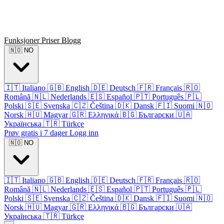
Funksjoner
Priser
Blogg
🇳🇴
NO
🇮🇹
Italiano
🇬🇧
English
🇩🇪
Deutsch
🇫🇷
Français
🇷🇴
Română
🇳🇱
Nederlands
🇪🇸
Español
🇵🇹
Português
🇵🇱
Polski
🇸🇪
Svenska
🇨🇿
Čeština
🇩🇰
Dansk
🇫🇮
Suomi
🇳🇴
Norsk
🇭🇺
Magyar
🇬🇷
Ελληνικά
🇧🇬
Български
🇺🇦
Українська
🇹🇷
Türkçe
Prøv gratis i 7 dager
Logg inn
🇳🇴
NO
🇮🇹
Italiano
🇬🇧
English
🇩🇪
Deutsch
🇫🇷
Français
🇷🇴
Română
🇳🇱
Nederlands
🇪🇸
Español
🇵🇹
Português
🇵🇱
Polski
🇸🇪
Svenska
🇨🇿
Čeština
🇩🇰
Dansk
🇫🇮
Suomi
🇳🇴
Norsk
🇭🇺
Magyar
🇬🇷
Ελληνικά
🇧🇬
Български
🇺🇦
Українська
🇹🇷
Türkçe