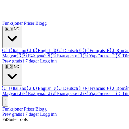
Funksjoner
Priser
Blogg
🇳🇴
NO
🇮🇹
Italiano
🇬🇧
English
🇩🇪
Deutsch
🇫🇷
Français
🇷🇴
Româ
Magyar
🇬🇷
Ελληνικά
🇧🇬
Български
🇺🇦
Українська
🇹🇷
Tür
Prøv gratis i 7 dager
Logg inn
🇳🇴
NO
🇮🇹
Italiano
🇬🇧
English
🇩🇪
Deutsch
🇫🇷
Français
🇷🇴
Româ
Magyar
🇬🇷
Ελληνικά
🇧🇬
Български
🇺🇦
Українська
🇹🇷
Tür
Funksjoner
Priser
Blogg
Prøv gratis i 7 dager
Logg inn
FitSuite Tools