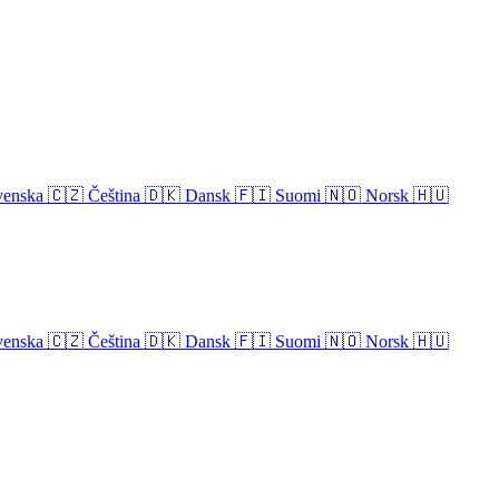
venska
🇨🇿
Čeština
🇩🇰
Dansk
🇫🇮
Suomi
🇳🇴
Norsk
🇭🇺
venska
🇨🇿
Čeština
🇩🇰
Dansk
🇫🇮
Suomi
🇳🇴
Norsk
🇭🇺