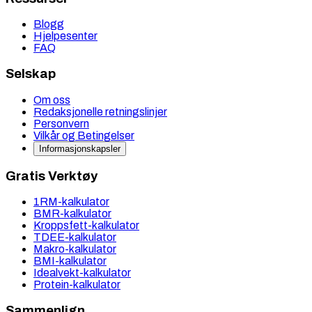
Blogg
Hjelpesenter
FAQ
Selskap
Om oss
Redaksjonelle retningslinjer
Personvern
Vilkår og Betingelser
Informasjonskapsler
Gratis Verktøy
1RM-kalkulator
BMR-kalkulator
Kroppsfett-kalkulator
TDEE-kalkulator
Makro-kalkulator
BMI-kalkulator
Idealvekt-kalkulator
Protein-kalkulator
Sammenlign