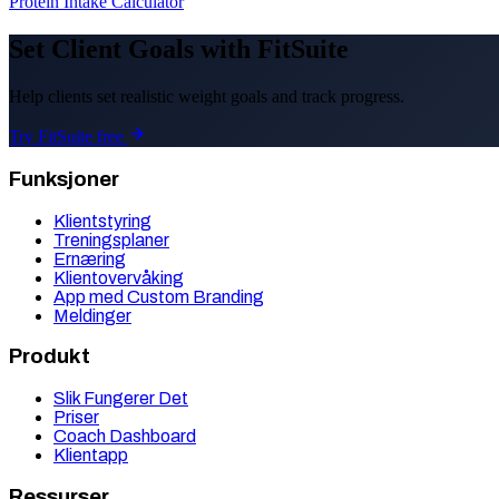
Protein Intake Calculator
Set Client Goals with FitSuite
Help clients set realistic weight goals and track progress.
Try FitSuite free
Funksjoner
Klientstyring
Treningsplaner
Ernæring
Klientovervåking
App med Custom Branding
Meldinger
Produkt
Slik Fungerer Det
Priser
Coach Dashboard
Klientapp
Ressurser