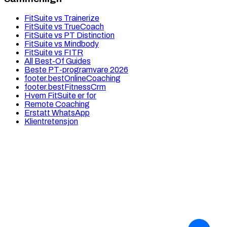
FitSuite vs Trainerize
FitSuite vs TrueCoach
FitSuite vs PT Distinction
FitSuite vs Mindbody
FitSuite vs FITR
All Best-Of Guides
Beste PT-programvare 2026
footer.bestOnlineCoaching
footer.bestFitnessCrm
Hvem FitSuite er for
Remote Coaching
Erstatt WhatsApp
Klientretensjon