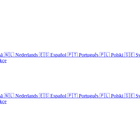
nă
🇳🇱
Nederlands
🇪🇸
Español
🇵🇹
Português
🇵🇱
Polski
🇸🇪
S
kçe
nă
🇳🇱
Nederlands
🇪🇸
Español
🇵🇹
Português
🇵🇱
Polski
🇸🇪
S
kçe