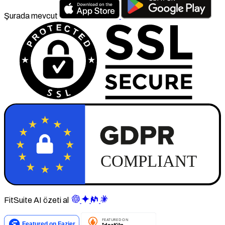
Şurada mevcut
FitSuite AI özeti al