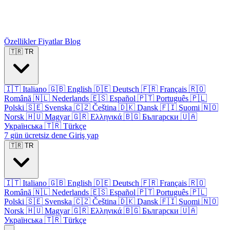
Özellikler
Fiyatlar
Blog
🇹🇷
TR
🇮🇹
Italiano
🇬🇧
English
🇩🇪
Deutsch
🇫🇷
Français
🇷🇴
Română
🇳🇱
Nederlands
🇪🇸
Español
🇵🇹
Português
🇵🇱
Polski
🇸🇪
Svenska
🇨🇿
Čeština
🇩🇰
Dansk
🇫🇮
Suomi
🇳🇴
Norsk
🇭🇺
Magyar
🇬🇷
Ελληνικά
🇧🇬
Български
🇺🇦
Українська
🇹🇷
Türkçe
7 gün ücretsiz dene
Giriş yap
🇹🇷
TR
🇮🇹
Italiano
🇬🇧
English
🇩🇪
Deutsch
🇫🇷
Français
🇷🇴
Română
🇳🇱
Nederlands
🇪🇸
Español
🇵🇹
Português
🇵🇱
Polski
🇸🇪
Svenska
🇨🇿
Čeština
🇩🇰
Dansk
🇫🇮
Suomi
🇳🇴
Norsk
🇭🇺
Magyar
🇬🇷
Ελληνικά
🇧🇬
Български
🇺🇦
Українська
🇹🇷
Türkçe