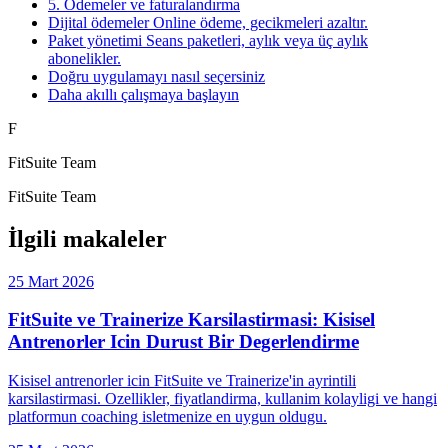
5. Ödemeler ve faturalandırma
Dijital ödemeler Online ödeme, gecikmeleri azaltır.
Paket yönetimi Seans paketleri, aylık veya üç aylık
abonelikler.
Doğru uygulamayı nasıl seçersiniz
Daha akıllı çalışmaya başlayın
F
FitSuite Team
FitSuite Team
İlgili makaleler
25 Mart 2026
FitSuite ve Trainerize Karsilastirmasi: Kisisel
Antrenorler Icin Durust Bir Degerlendirme
Kisisel antrenorler icin FitSuite ve Trainerize'in ayrintili
karsilastirmasi. Ozellikler, fiyatlandirma, kullanim kolayligi ve hangi
platformun coaching isletmenize en uygun oldugu.