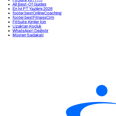
All Best-Of Guides
En İyi PT Yazılımı 2026
footer.bestOnlineCoaching
footer.bestFitnessCrm
FitSuite Kimler İçin
Uzaktan Koçluk
WhatsApp'ı Değiştir
Müşteri Sadakati