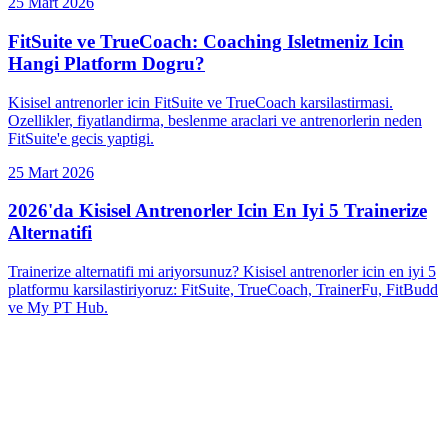
25 Mart 2026
FitSuite ve TrueCoach: Coaching Isletmeniz Icin
Hangi Platform Dogru?
Kisisel antrenorler icin FitSuite ve TrueCoach karsilastirmasi.
Ozellikler, fiyatlandirma, beslenme araclari ve antrenorlerin neden
FitSuite'e gecis yaptigi.
25 Mart 2026
2026'da Kisisel Antrenorler Icin En Iyi 5 Trainerize
Alternatifi
Trainerize alternatifi mi ariyorsunuz? Kisisel antrenorler icin en iyi 5
platformu karsilastiriyoruz: FitSuite, TrueCoach, TrainerFu, FitBudd
ve My PT Hub.