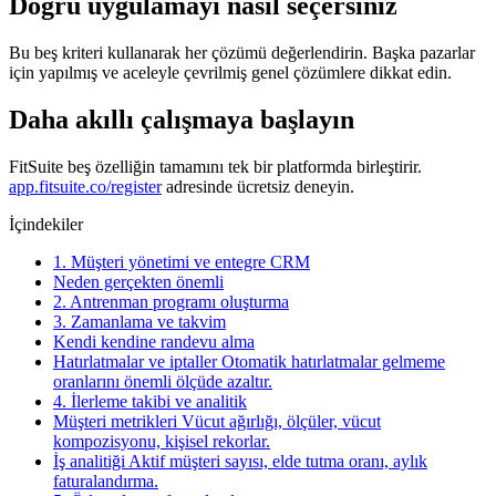
Doğru uygulamayı nasıl seçersiniz
Bu beş kriteri kullanarak her çözümü değerlendirin. Başka pazarlar
için yapılmış ve aceleyle çevrilmiş genel çözümlere dikkat edin.
Daha akıllı çalışmaya başlayın
FitSuite beş özelliğin tamamını tek bir platformda birleştirir.
app.fitsuite.co/register
adresinde ücretsiz deneyin.
İçindekiler
1. Müşteri yönetimi ve entegre CRM
Neden gerçekten önemli
2. Antrenman programı oluşturma
3. Zamanlama ve takvim
Kendi kendine randevu alma
Hatırlatmalar ve iptaller Otomatik hatırlatmalar gelmeme
oranlarını önemli ölçüde azaltır.
4. İlerleme takibi ve analitik
Müşteri metrikleri Vücut ağırlığı, ölçüler, vücut
kompozisyonu, kişisel rekorlar.
İş analitiği Aktif müşteri sayısı, elde tutma oranı, aylık
faturalandırma.