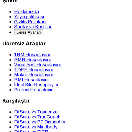
Şirket
Hakkımızda
Yayın politikası
Gizlilik Politikası
Şartlar ve Koşullar
Çerez Ayarları
Ücretsiz Araçlar
1RM Hesaplayıcı
BMR Hesaplayıcı
Vücut Yağı Hesaplayıcı
TDEE Hesaplayıcı
Makro Hesaplayıcı
BMI Hesaplayıcı
İdeal Kilo Hesaplayıcı
Protein Hesaplayıcı
Karşılaştır
FitSuite vs Trainerize
FitSuite vs TrueCoach
FitSuite vs PT Distinction
FitSuite vs Mindbody
FitSuite vs FITR