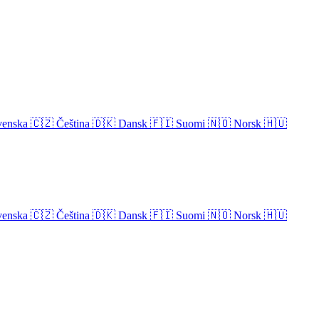
venska
🇨🇿
Čeština
🇩🇰
Dansk
🇫🇮
Suomi
🇳🇴
Norsk
🇭🇺
venska
🇨🇿
Čeština
🇩🇰
Dansk
🇫🇮
Suomi
🇳🇴
Norsk
🇭🇺