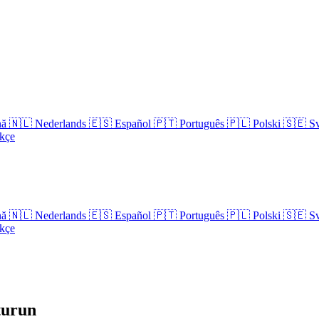
nă
🇳🇱
Nederlands
🇪🇸
Español
🇵🇹
Português
🇵🇱
Polski
🇸🇪
S
kçe
nă
🇳🇱
Nederlands
🇪🇸
Español
🇵🇹
Português
🇵🇱
Polski
🇸🇪
S
kçe
turun