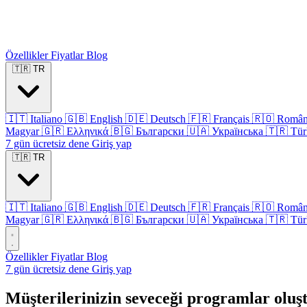
Özellikler
Fiyatlar
Blog
🇹🇷
TR
🇮🇹
Italiano
🇬🇧
English
🇩🇪
Deutsch
🇫🇷
Français
🇷🇴
Româ
Magyar
🇬🇷
Ελληνικά
🇧🇬
Български
🇺🇦
Українська
🇹🇷
Tür
7 gün ücretsiz dene
Giriş yap
🇹🇷
TR
🇮🇹
Italiano
🇬🇧
English
🇩🇪
Deutsch
🇫🇷
Français
🇷🇴
Româ
Magyar
🇬🇷
Ελληνικά
🇧🇬
Български
🇺🇦
Українська
🇹🇷
Tür
Özellikler
Fiyatlar
Blog
7 gün ücretsiz dene
Giriş yap
Müşterilerinizin seveceği programlar oluş