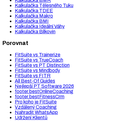
Kalkulačka BMR
Kalkulačka Tělesného Tuku
Kalkulačka TDEE
Kalkulačka Makro
Kalkulačka BMI
Kalkulačka Ideální Váhy
Kalkulačka Bílkovin
Porovnat
FitSuite vs Trainerize
FitSuite vs TrueCoach
FitSuite vs PT Distinction
FitSuite vs Mindbody
FitSuite vs FITR
All Best-Of Guides
Nejlepší PT Software 2026
footer.bestOnlineCoaching
footer.bestFitnessCrm
Pro koho je FitSuite
Vzdálený Coaching
Nahradit WhatsApp
Udržení Klientů