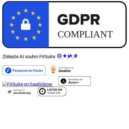
Získejte AI souhrn FitSuite