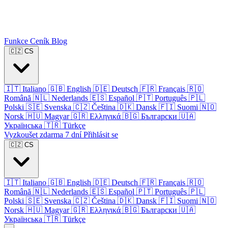
Funkce
Ceník
Blog
🇨🇿
CS
🇮🇹
Italiano
🇬🇧
English
🇩🇪
Deutsch
🇫🇷
Français
🇷🇴
Română
🇳🇱
Nederlands
🇪🇸
Español
🇵🇹
Português
🇵🇱
Polski
🇸🇪
Svenska
🇨🇿
Čeština
🇩🇰
Dansk
🇫🇮
Suomi
🇳🇴
Norsk
🇭🇺
Magyar
🇬🇷
Ελληνικά
🇧🇬
Български
🇺🇦
Українська
🇹🇷
Türkçe
Vyzkoušet zdarma 7 dní
Přihlásit se
🇨🇿
CS
🇮🇹
Italiano
🇬🇧
English
🇩🇪
Deutsch
🇫🇷
Français
🇷🇴
Română
🇳🇱
Nederlands
🇪🇸
Español
🇵🇹
Português
🇵🇱
Polski
🇸🇪
Svenska
🇨🇿
Čeština
🇩🇰
Dansk
🇫🇮
Suomi
🇳🇴
Norsk
🇭🇺
Magyar
🇬🇷
Ελληνικά
🇧🇬
Български
🇺🇦
Українська
🇹🇷
Türkçe