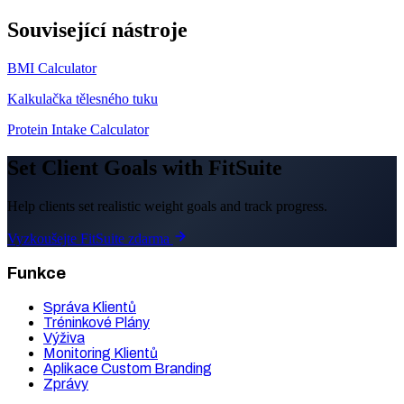
Související nástroje
BMI Calculator
Kalkulačka tělesného tuku
Protein Intake Calculator
Set Client Goals with FitSuite
Help clients set realistic weight goals and track progress.
Vyzkoušejte FitSuite zdarma
Funkce
Správa Klientů
Tréninkové Plány
Výživa
Monitoring Klientů
Aplikace Custom Branding
Zprávy