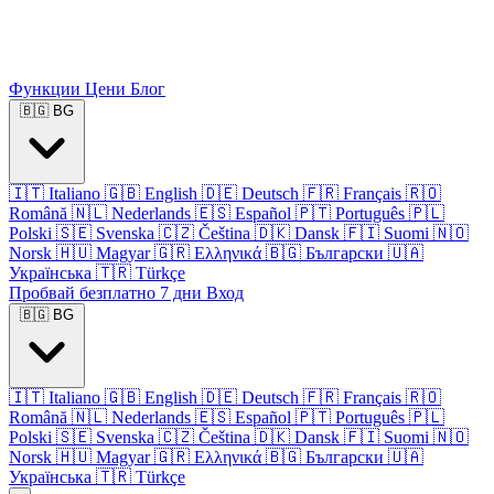
Функции
Цени
Блог
🇧🇬
BG
🇮🇹
Italiano
🇬🇧
English
🇩🇪
Deutsch
🇫🇷
Français
🇷🇴
Română
🇳🇱
Nederlands
🇪🇸
Español
🇵🇹
Português
🇵🇱
Polski
🇸🇪
Svenska
🇨🇿
Čeština
🇩🇰
Dansk
🇫🇮
Suomi
🇳🇴
Norsk
🇭🇺
Magyar
🇬🇷
Ελληνικά
🇧🇬
Български
🇺🇦
Українська
🇹🇷
Türkçe
Пробвай безплатно 7 дни
Вход
🇧🇬
BG
🇮🇹
Italiano
🇬🇧
English
🇩🇪
Deutsch
🇫🇷
Français
🇷🇴
Română
🇳🇱
Nederlands
🇪🇸
Español
🇵🇹
Português
🇵🇱
Polski
🇸🇪
Svenska
🇨🇿
Čeština
🇩🇰
Dansk
🇫🇮
Suomi
🇳🇴
Norsk
🇭🇺
Magyar
🇬🇷
Ελληνικά
🇧🇬
Български
🇺🇦
Українська
🇹🇷
Türkçe