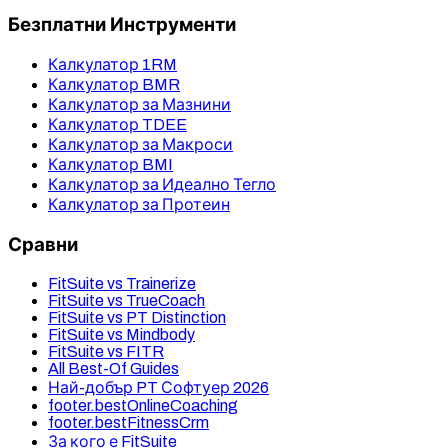
Безплатни Инструменти
Калкулатор 1RM
Калкулатор BMR
Калкулатор за Мазнини
Калкулатор TDEE
Калкулатор за Макроси
Калкулатор BMI
Калкулатор за Идеално Тегло
Калкулатор за Протеин
Сравни
FitSuite vs Trainerize
FitSuite vs TrueCoach
FitSuite vs PT Distinction
FitSuite vs Mindbody
FitSuite vs FITR
All Best-Of Guides
Най-добър PT Софтуер 2026
footer.bestOnlineCoaching
footer.bestFitnessCrm
За кого е FitSuite