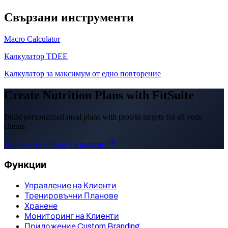
Свързани инструменти
Macro Calculator
Калкулатор TDEE
Калкулатор за максимум от едно повторение
Create Nutrition Plans with FitSuite
Build personalized meal plans with protein targets for all your
clients.
Пробвайте FitSuite безплатно
Функции
Управление на Клиенти
Тренировъчни Планове
Хранене
Мониторинг на Клиенти
Приложение Custom Branding