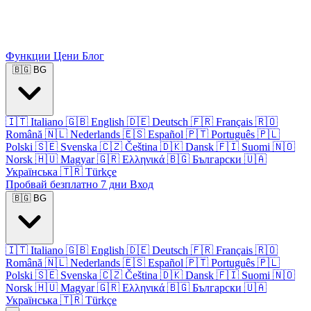
Функции
Цени
Блог
🇧🇬
BG
🇮🇹
Italiano
🇬🇧
English
🇩🇪
Deutsch
🇫🇷
Français
🇷🇴
Română
🇳🇱
Nederlands
🇪🇸
Español
🇵🇹
Português
🇵🇱
Polski
🇸🇪
Svenska
🇨🇿
Čeština
🇩🇰
Dansk
🇫🇮
Suomi
🇳🇴
Norsk
🇭🇺
Magyar
🇬🇷
Ελληνικά
🇧🇬
Български
🇺🇦
Українська
🇹🇷
Türkçe
Пробвай безплатно 7 дни
Вход
🇧🇬
BG
🇮🇹
Italiano
🇬🇧
English
🇩🇪
Deutsch
🇫🇷
Français
🇷🇴
Română
🇳🇱
Nederlands
🇪🇸
Español
🇵🇹
Português
🇵🇱
Polski
🇸🇪
Svenska
🇨🇿
Čeština
🇩🇰
Dansk
🇫🇮
Suomi
🇳🇴
Norsk
🇭🇺
Magyar
🇬🇷
Ελληνικά
🇧🇬
Български
🇺🇦
Українська
🇹🇷
Türkçe