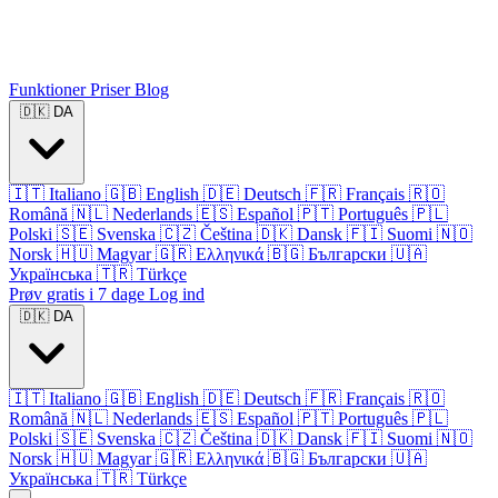
Funktioner
Priser
Blog
🇩🇰
DA
🇮🇹
Italiano
🇬🇧
English
🇩🇪
Deutsch
🇫🇷
Français
🇷🇴
Română
🇳🇱
Nederlands
🇪🇸
Español
🇵🇹
Português
🇵🇱
Polski
🇸🇪
Svenska
🇨🇿
Čeština
🇩🇰
Dansk
🇫🇮
Suomi
🇳🇴
Norsk
🇭🇺
Magyar
🇬🇷
Ελληνικά
🇧🇬
Български
🇺🇦
Українська
🇹🇷
Türkçe
Prøv gratis i 7 dage
Log ind
🇩🇰
DA
🇮🇹
Italiano
🇬🇧
English
🇩🇪
Deutsch
🇫🇷
Français
🇷🇴
Română
🇳🇱
Nederlands
🇪🇸
Español
🇵🇹
Português
🇵🇱
Polski
🇸🇪
Svenska
🇨🇿
Čeština
🇩🇰
Dansk
🇫🇮
Suomi
🇳🇴
Norsk
🇭🇺
Magyar
🇬🇷
Ελληνικά
🇧🇬
Български
🇺🇦
Українська
🇹🇷
Türkçe