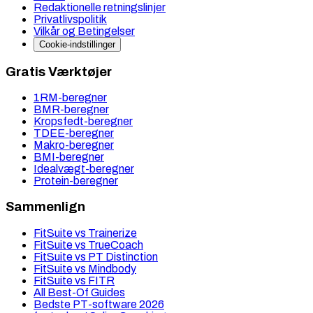
Redaktionelle retningslinjer
Privatlivspolitik
Vilkår og Betingelser
Cookie-indstillinger
Gratis Værktøjer
1RM-beregner
BMR-beregner
Kropsfedt-beregner
TDEE-beregner
Makro-beregner
BMI-beregner
Idealvægt-beregner
Protein-beregner
Sammenlign
FitSuite vs Trainerize
FitSuite vs TrueCoach
FitSuite vs PT Distinction
FitSuite vs Mindbody
FitSuite vs FITR
All Best-Of Guides
Bedste PT-software 2026