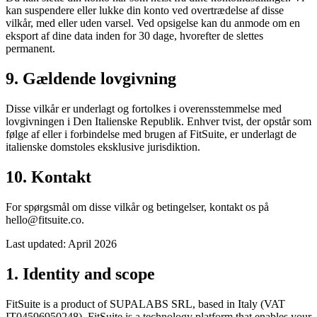
kan suspendere eller lukke din konto ved overtrædelse af disse
vilkår, med eller uden varsel. Ved opsigelse kan du anmode om en
eksport af dine data inden for 30 dage, hvorefter de slettes
permanent.
9. Gældende lovgivning
Disse vilkår er underlagt og fortolkes i overensstemmelse med
lovgivningen i Den Italienske Republik. Enhver tvist, der opstår som
følge af eller i forbindelse med brugen af FitSuite, er underlagt de
italienske domstoles eksklusive jurisdiktion.
10. Kontakt
For spørgsmål om disse vilkår og betingelser, kontakt os på
hello@fitsuite.co
.
Last updated: April 2026
1. Identity and scope
FitSuite is a product of SUPALABS SRL, based in Italy (VAT
IT04596950248). FitSuite is a technology platform that enables your