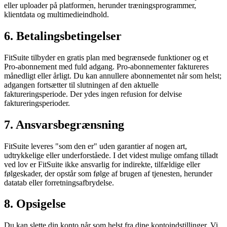
eller uploader på platformen, herunder træningsprogrammer,
klientdata og multimedieindhold.
6. Betalingsbetingelser
FitSuite tilbyder en gratis plan med begrænsede funktioner og et
Pro-abonnement med fuld adgang. Pro-abonnementer faktureres
månedligt eller årligt. Du kan annullere abonnementet når som helst;
adgangen fortsætter til slutningen af den aktuelle
faktureringsperiode. Der ydes ingen refusion for delvise
faktureringsperioder.
7. Ansvarsbegrænsning
FitSuite leveres "som den er" uden garantier af nogen art,
udtrykkelige eller underforståede. I det videst mulige omfang tilladt
ved lov er FitSuite ikke ansvarlig for indirekte, tilfældige eller
følgeskader, der opstår som følge af brugen af tjenesten, herunder
datatab eller forretningsafbrydelse.
8. Opsigelse
Du kan slette din konto når som helst fra dine kontoindstillinger. Vi