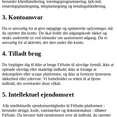
herunder klienthåndtering, træningsprogrammering, tjek-ind,
ernæringsplanlægning, tidsplanlægning og betalingshåndtering.
3. Kontoansvar
Du er ansvarlig for at give nøjagtige og opdaterede oplysninger, når
du opretter din konto. Du skal holde din adgangskode sikker og
straks underrette os ved mistanke om uautoriseret adgang. Du er
ansvarlig for al aktivitet, der sker under din konto.
4. Tilladt brug
Du forpligter dig til ikke at bruge FitSuite til ulovlige formål, ikke at
uploade ulovligt eller skadeligt indhold, ikke at forsøge at
dekompilere eller scrape platformen, og ikke at forstyrre tjenestens
sikkerhed eller ydeevne. Vi forbeholder os retten til at fjerne
indhold, der overtræder disse vilkår.
5. Intellektuel ejendomsret
Alle intellektuelle ejendomsrettigheder til FitSuite-platformen -
herunder design, kode, varemærker og dokumentation - tilhører
FitSuite. Du bevarer fuld ejendomsret over alt indhold, du opretter