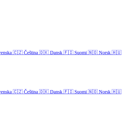
venska
🇨🇿
Čeština
🇩🇰
Dansk
🇫🇮
Suomi
🇳🇴
Norsk
🇭🇺
venska
🇨🇿
Čeština
🇩🇰
Dansk
🇫🇮
Suomi
🇳🇴
Norsk
🇭🇺