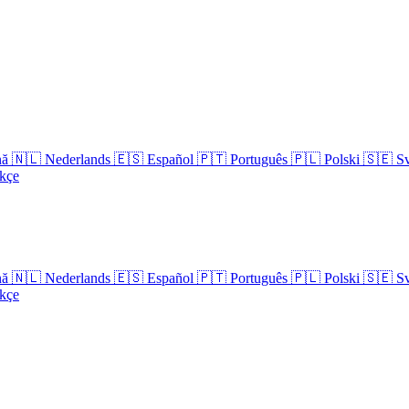
nă
🇳🇱
Nederlands
🇪🇸
Español
🇵🇹
Português
🇵🇱
Polski
🇸🇪
S
kçe
nă
🇳🇱
Nederlands
🇪🇸
Español
🇵🇹
Português
🇵🇱
Polski
🇸🇪
S
kçe