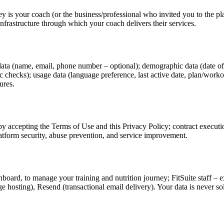
journey is your coach (or the business/professional who invited you t
infrastructure through which your coach delivers their services.
n data (name, email, phone number – optional); demographic data (date 
 checks); usage data (language preference, last active date, plan/workou
ures.
 by accepting the Terms of Use and this Privacy Policy; contract executio
latform security, abuse prevention, and service improvement.
board, to manage your training and nutrition journey; FitSuite staff – 
osting), Resend (transactional email delivery). Your data is never sold 