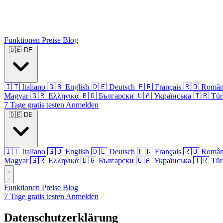
Funktionen
Preise
Blog
🇩🇪
DE
🇮🇹
Italiano
🇬🇧
English
🇩🇪
Deutsch
🇫🇷
Français
🇷🇴
Româ
Magyar
🇬🇷
Ελληνικά
🇧🇬
Български
🇺🇦
Українська
🇹🇷
Tür
7 Tage gratis testen
Anmelden
🇩🇪
DE
🇮🇹
Italiano
🇬🇧
English
🇩🇪
Deutsch
🇫🇷
Français
🇷🇴
Româ
Magyar
🇬🇷
Ελληνικά
🇧🇬
Български
🇺🇦
Українська
🇹🇷
Tür
Funktionen
Preise
Blog
7 Tage gratis testen
Anmelden
Datenschutzerklärung