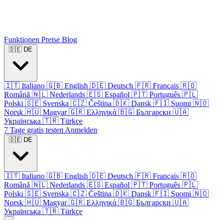
Funktionen
Preise
Blog
🇩🇪
DE
🇮🇹
Italiano
🇬🇧
English
🇩🇪
Deutsch
🇫🇷
Français
🇷🇴
Română
🇳🇱
Nederlands
🇪🇸
Español
🇵🇹
Português
🇵🇱
Polski
🇸🇪
Svenska
🇨🇿
Čeština
🇩🇰
Dansk
🇫🇮
Suomi
🇳🇴
Norsk
🇭🇺
Magyar
🇬🇷
Ελληνικά
🇧🇬
Български
🇺🇦
Українська
🇹🇷
Türkçe
7 Tage gratis testen
Anmelden
🇩🇪
DE
🇮🇹
Italiano
🇬🇧
English
🇩🇪
Deutsch
🇫🇷
Français
🇷🇴
Română
🇳🇱
Nederlands
🇪🇸
Español
🇵🇹
Português
🇵🇱
Polski
🇸🇪
Svenska
🇨🇿
Čeština
🇩🇰
Dansk
🇫🇮
Suomi
🇳🇴
Norsk
🇭🇺
Magyar
🇬🇷
Ελληνικά
🇧🇬
Български
🇺🇦
Українська
🇹🇷
Türkçe