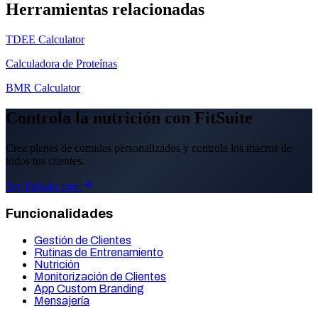
Herramientas relacionadas
TDEE Calculator
Calculadora de Proteínas
BMR Calculator
Controla la nutrición con FitSuite
Crea planes de comidas personalizados y controla los macros de
todos tus clientes.
Try FitSuite free
Funcionalidades
Gestión de Clientes
Rutinas de Entrenamiento
Nutrición
Monitorización de Clientes
App Custom Branding
Mensajería