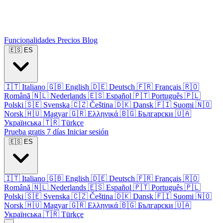
Funcionalidades
Precios
Blog
🇪🇸
ES
🇮🇹
Italiano
🇬🇧
English
🇩🇪
Deutsch
🇫🇷
Français
🇷🇴
Română
🇳🇱
Nederlands
🇪🇸
Español
🇵🇹
Português
🇵🇱
Polski
🇸🇪
Svenska
🇨🇿
Čeština
🇩🇰
Dansk
🇫🇮
Suomi
🇳🇴
Norsk
🇭🇺
Magyar
🇬🇷
Ελληνικά
🇧🇬
Български
🇺🇦
Українська
🇹🇷
Türkçe
Prueba gratis 7 días
Iniciar sesión
🇪🇸
ES
🇮🇹
Italiano
🇬🇧
English
🇩🇪
Deutsch
🇫🇷
Français
🇷🇴
Română
🇳🇱
Nederlands
🇪🇸
Español
🇵🇹
Português
🇵🇱
Polski
🇸🇪
Svenska
🇨🇿
Čeština
🇩🇰
Dansk
🇫🇮
Suomi
🇳🇴
Norsk
🇭🇺
Magyar
🇬🇷
Ελληνικά
🇧🇬
Български
🇺🇦
Українська
🇹🇷
Türkçe