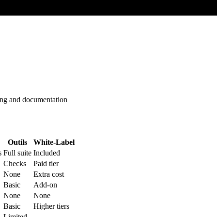
cing and documentation
Outils
White-Label
s
Full suite
Included
Checks
Paid tier
None
Extra cost
Basic
Add-on
None
None
Basic
Higher tiers
Limited
—