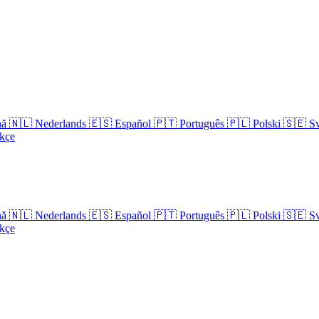
nă
🇳🇱
Nederlands
🇪🇸
Español
🇵🇹
Português
🇵🇱
Polski
🇸🇪
S
kçe
nă
🇳🇱
Nederlands
🇪🇸
Español
🇵🇹
Português
🇵🇱
Polski
🇸🇪
S
kçe