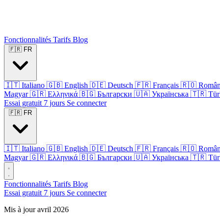
Fonctionnalités
Tarifs
Blog
🇫🇷
FR
🇮🇹
Italiano
🇬🇧
English
🇩🇪
Deutsch
🇫🇷
Français
🇷🇴
Româ
Magyar
🇬🇷
Ελληνικά
🇧🇬
Български
🇺🇦
Українська
🇹🇷
Tür
Essai gratuit 7 jours
Se connecter
🇫🇷
FR
🇮🇹
Italiano
🇬🇧
English
🇩🇪
Deutsch
🇫🇷
Français
🇷🇴
Româ
Magyar
🇬🇷
Ελληνικά
🇧🇬
Български
🇺🇦
Українська
🇹🇷
Tür
Fonctionnalités
Tarifs
Blog
Essai gratuit 7 jours
Se connecter
Mis à jour avril 2026