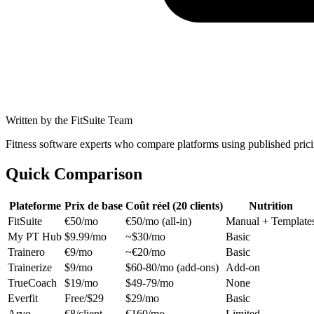
Written by the FitSuite Team
Fitness software experts who compare platforms using published pri
Quick Comparison
Plateforme
Prix de base
Coût réel (20 clients)
Nutrition
FitSuite
€50/mo
€50/mo (all-in)
Manual + Template
My PT Hub
$9.99/mo
~$30/mo
Basic
Trainero
€9/mo
~€20/mo
Basic
Trainerize
$9/mo
$60-80/mo (add-ons)
Add-on
TrueCoach
$19/mo
$49-79/mo
None
Everfit
Free/$29
$29/mo
Basic
Arvo
€8/client
€160/mo
Limited