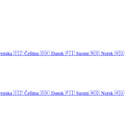
venska
🇨🇿
Čeština
🇩🇰
Dansk
🇫🇮
Suomi
🇳🇴
Norsk
🇭🇺
venska
🇨🇿
Čeština
🇩🇰
Dansk
🇫🇮
Suomi
🇳🇴
Norsk
🇭🇺