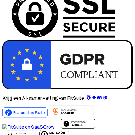
Krijg een AI-samenvatting van FitSuite