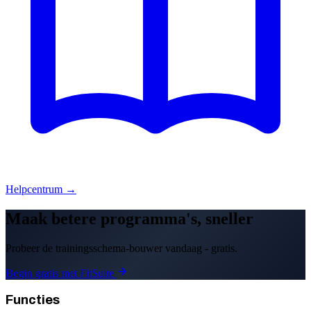
Helpcentrum →
Maak betere programma's, sneller
Probeer de trainingsschema-bouwer vandaag - gratis.
Begin gratis met FitSuite
Functies