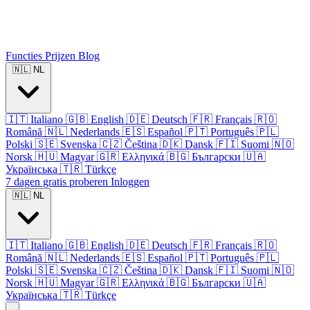
Functies
Prijzen
Blog
🇳🇱
NL
🇮🇹
Italiano
🇬🇧
English
🇩🇪
Deutsch
🇫🇷
Français
🇷🇴
Română
🇳🇱
Nederlands
🇪🇸
Español
🇵🇹
Português
🇵🇱
Polski
🇸🇪
Svenska
🇨🇿
Čeština
🇩🇰
Dansk
🇫🇮
Suomi
🇳🇴
Norsk
🇭🇺
Magyar
🇬🇷
Ελληνικά
🇧🇬
Български
🇺🇦
Українська
🇹🇷
Türkçe
7 dagen gratis proberen
Inloggen
🇳🇱
NL
🇮🇹
Italiano
🇬🇧
English
🇩🇪
Deutsch
🇫🇷
Français
🇷🇴
Română
🇳🇱
Nederlands
🇪🇸
Español
🇵🇹
Português
🇵🇱
Polski
🇸🇪
Svenska
🇨🇿
Čeština
🇩🇰
Dansk
🇫🇮
Suomi
🇳🇴
Norsk
🇭🇺
Magyar
🇬🇷
Ελληνικά
🇧🇬
Български
🇺🇦
Українська
🇹🇷
Türkçe