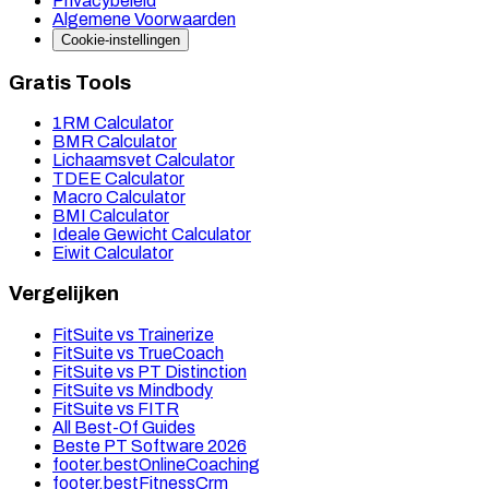
Privacybeleid
Algemene Voorwaarden
Cookie-instellingen
Gratis Tools
1RM Calculator
BMR Calculator
Lichaamsvet Calculator
TDEE Calculator
Macro Calculator
BMI Calculator
Ideale Gewicht Calculator
Eiwit Calculator
Vergelijken
FitSuite vs Trainerize
FitSuite vs TrueCoach
FitSuite vs PT Distinction
FitSuite vs Mindbody
FitSuite vs FITR
All Best-Of Guides
Beste PT Software 2026
footer.bestOnlineCoaching
footer.bestFitnessCrm