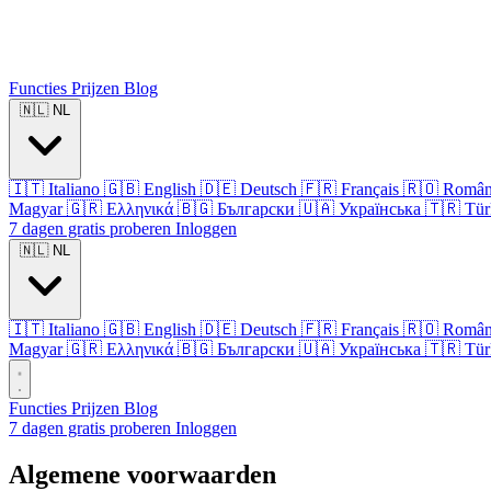
Functies
Prijzen
Blog
🇳🇱
NL
🇮🇹
Italiano
🇬🇧
English
🇩🇪
Deutsch
🇫🇷
Français
🇷🇴
Româ
Magyar
🇬🇷
Ελληνικά
🇧🇬
Български
🇺🇦
Українська
🇹🇷
Tür
7 dagen gratis proberen
Inloggen
🇳🇱
NL
🇮🇹
Italiano
🇬🇧
English
🇩🇪
Deutsch
🇫🇷
Français
🇷🇴
Româ
Magyar
🇬🇷
Ελληνικά
🇧🇬
Български
🇺🇦
Українська
🇹🇷
Tür
Functies
Prijzen
Blog
7 dagen gratis proberen
Inloggen
Algemene voorwaarden