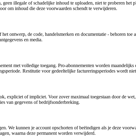
 geen illegale of schadelijke inhoud te uploaden, niet te proberen het p
t voor om inhoud die deze voorwaarden schendt te verwijderen.
ief het ontwerp, de code, handelsmerken en documentatie - behoren toe a
lantgegevens en media.
onnement met volledige toegang. Pro-abonnementen worden maandelijks o
ngsperiode. Restitutie voor gedeeltelijke factureringsperiodes wordt niet
k, expliciet of impliciet. Voor zover maximaal toegestaan door de wet, is
lies van gegevens of bedrijfsonderbreking.
ngen. We kunnen je account opschorten of beëindigen als je deze voor
vragen, waarna deze permanent worden verwijderd.