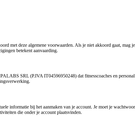
kkoord met deze algemene voorwaarden. Als je niet akkoord gaat, mag j
zigingen betekent aanvaarding.
UPALABS SRL (P.IVA IT04596950248) dat fitnesscoaches en personal train
lingsverwerking.
uele informatie bij het aanmaken van je account. Je moet je wachtwoord
iviteiten die onder je account plaatsvinden.