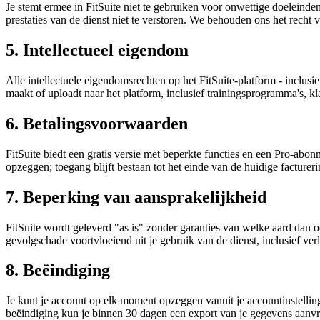
Je stemt ermee in FitSuite niet te gebruiken voor onwettige doeleinden,
prestaties van de dienst niet te verstoren. We behouden ons het rech
5. Intellectueel eigendom
Alle intellectuele eigendomsrechten op het FitSuite-platform - inclus
maakt of uploadt naar het platform, inclusief trainingsprogramma's, k
6. Betalingsvoorwaarden
FitSuite biedt een gratis versie met beperkte functies en een Pro-ab
opzeggen; toegang blijft bestaan tot het einde van de huidige factureri
7. Beperking van aansprakelijkheid
FitSuite wordt geleverd "as is" zonder garanties van welke aard dan oo
gevolgschade voortvloeiend uit je gebruik van de dienst, inclusief ver
8. Beëindiging
Je kunt je account op elk moment opzeggen vanuit je accountinstelli
beëindiging kun je binnen 30 dagen een export van je gegevens aan