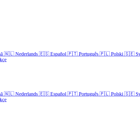
nă
🇳🇱
Nederlands
🇪🇸
Español
🇵🇹
Português
🇵🇱
Polski
🇸🇪
S
kçe
nă
🇳🇱
Nederlands
🇪🇸
Español
🇵🇹
Português
🇵🇱
Polski
🇸🇪
S
kçe