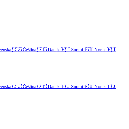
venska
🇨🇿
Čeština
🇩🇰
Dansk
🇫🇮
Suomi
🇳🇴
Norsk
🇭🇺
venska
🇨🇿
Čeština
🇩🇰
Dansk
🇫🇮
Suomi
🇳🇴
Norsk
🇭🇺