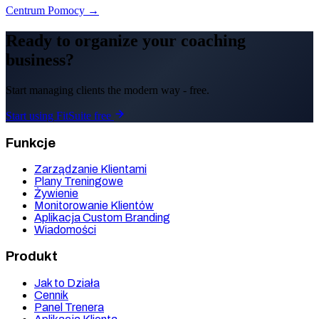
Centrum Pomocy →
Ready to organize your coaching
business?
Start managing clients the modern way - free.
Start using FitSuite free
Funkcje
Zarządzanie Klientami
Plany Treningowe
Żywienie
Monitorowanie Klientów
Aplikacja Custom Branding
Wiadomości
Produkt
Jak to Działa
Cennik
Panel Trenera