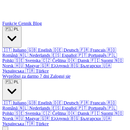
Funkcje
Cennik
Blog
🇵🇱
PL
🇮🇹
Italiano
🇬🇧
English
🇩🇪
Deutsch
🇫🇷
Français
🇷🇴
Română
🇳🇱
Nederlands
🇪🇸
Español
🇵🇹
Português
🇵🇱
Polski
🇸🇪
Svenska
🇨🇿
Čeština
🇩🇰
Dansk
🇫🇮
Suomi
🇳🇴
Norsk
🇭🇺
Magyar
🇬🇷
Ελληνικά
🇧🇬
Български
🇺🇦
Українська
🇹🇷
Türkçe
Wypróbuj za darmo 7 dni
Zaloguj się
🇵🇱
PL
🇮🇹
Italiano
🇬🇧
English
🇩🇪
Deutsch
🇫🇷
Français
🇷🇴
Română
🇳🇱
Nederlands
🇪🇸
Español
🇵🇹
Português
🇵🇱
Polski
🇸🇪
Svenska
🇨🇿
Čeština
🇩🇰
Dansk
🇫🇮
Suomi
🇳🇴
Norsk
🇭🇺
Magyar
🇬🇷
Ελληνικά
🇧🇬
Български
🇺🇦
Українська
🇹🇷
Türkçe