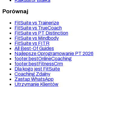
Kalkulator Białka
Porównaj
FitSuite vs Trainerize
FitSuite vs TrueCoach
FitSuite vs PT Distinction
FitSuite vs Mindbody
FitSuite vs FITR
All Best-Of Guides
Najlepsze Oprogramowanie PT 2026
footer.bestOnlineCoaching
footer.bestFitnessCrm
Dla kogo jest FitSuite
Coaching Zdalny
Zastąp WhatsApp
Utrzymanie Klientów