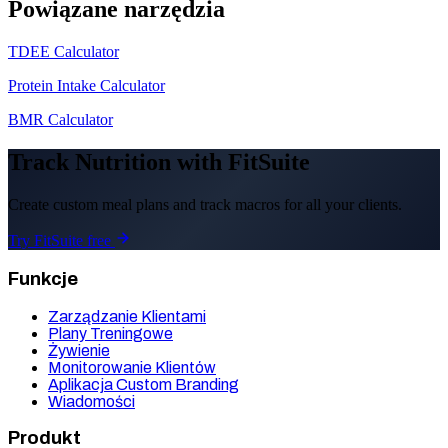
Powiązane narzędzia
TDEE Calculator
Protein Intake Calculator
BMR Calculator
Track Nutrition with FitSuite
Create custom meal plans and track macros for all your clients.
Try FitSuite free
Funkcje
Zarządzanie Klientami
Plany Treningowe
Żywienie
Monitorowanie Klientów
Aplikacja Custom Branding
Wiadomości
Produkt