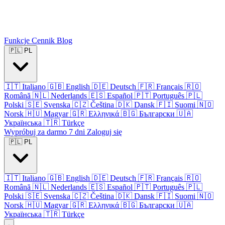
Funkcje
Cennik
Blog
🇵🇱
PL
🇮🇹
Italiano
🇬🇧
English
🇩🇪
Deutsch
🇫🇷
Français
🇷🇴
Română
🇳🇱
Nederlands
🇪🇸
Español
🇵🇹
Português
🇵🇱
Polski
🇸🇪
Svenska
🇨🇿
Čeština
🇩🇰
Dansk
🇫🇮
Suomi
🇳🇴
Norsk
🇭🇺
Magyar
🇬🇷
Ελληνικά
🇧🇬
Български
🇺🇦
Українська
🇹🇷
Türkçe
Wypróbuj za darmo 7 dni
Zaloguj się
🇵🇱
PL
🇮🇹
Italiano
🇬🇧
English
🇩🇪
Deutsch
🇫🇷
Français
🇷🇴
Română
🇳🇱
Nederlands
🇪🇸
Español
🇵🇹
Português
🇵🇱
Polski
🇸🇪
Svenska
🇨🇿
Čeština
🇩🇰
Dansk
🇫🇮
Suomi
🇳🇴
Norsk
🇭🇺
Magyar
🇬🇷
Ελληνικά
🇧🇬
Български
🇺🇦
Українська
🇹🇷
Türkçe