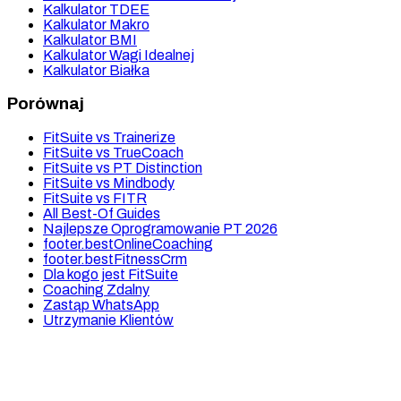
Kalkulator TDEE
Kalkulator Makro
Kalkulator BMI
Kalkulator Wagi Idealnej
Kalkulator Białka
Porównaj
FitSuite vs Trainerize
FitSuite vs TrueCoach
FitSuite vs PT Distinction
FitSuite vs Mindbody
FitSuite vs FITR
All Best-Of Guides
Najlepsze Oprogramowanie PT 2026
footer.bestOnlineCoaching
footer.bestFitnessCrm
Dla kogo jest FitSuite
Coaching Zdalny
Zastąp WhatsApp
Utrzymanie Klientów