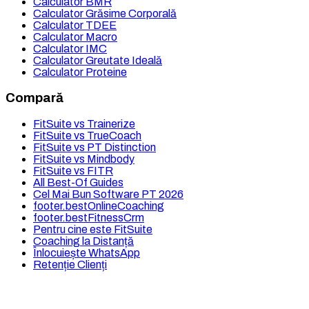
Calculator BMR
Calculator Grăsime Corporală
Calculator TDEE
Calculator Macro
Calculator IMC
Calculator Greutate Ideală
Calculator Proteine
Compară
FitSuite vs Trainerize
FitSuite vs TrueCoach
FitSuite vs PT Distinction
FitSuite vs Mindbody
FitSuite vs FITR
All Best-Of Guides
Cel Mai Bun Software PT 2026
footer.bestOnlineCoaching
footer.bestFitnessCrm
Pentru cine este FitSuite
Coaching la Distanță
Înlocuiește WhatsApp
Retenție Clienți