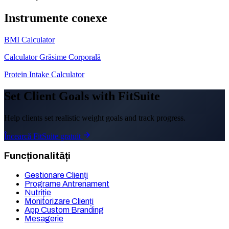
Instrumente conexe
BMI Calculator
Calculator Grăsime Corporală
Protein Intake Calculator
Set Client Goals with FitSuite
Help clients set realistic weight goals and track progress.
Încearcă FitSuite gratuit
Funcționalități
Gestionare Clienți
Programe Antrenament
Nutriție
Monitorizare Clienți
App Custom Branding
Mesagerie