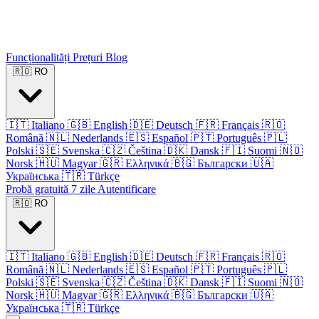
Funcționalități
Prețuri
Blog
🇷🇴
RO
🇮🇹
Italiano
🇬🇧
English
🇩🇪
Deutsch
🇫🇷
Français
🇷🇴
Română
🇳🇱
Nederlands
🇪🇸
Español
🇵🇹
Português
🇵🇱
Polski
🇸🇪
Svenska
🇨🇿
Čeština
🇩🇰
Dansk
🇫🇮
Suomi
🇳🇴
Norsk
🇭🇺
Magyar
🇬🇷
Ελληνικά
🇧🇬
Български
🇺🇦
Українська
🇹🇷
Türkçe
Probă gratuită 7 zile
Autentificare
🇷🇴
RO
🇮🇹
Italiano
🇬🇧
English
🇩🇪
Deutsch
🇫🇷
Français
🇷🇴
Română
🇳🇱
Nederlands
🇪🇸
Español
🇵🇹
Português
🇵🇱
Polski
🇸🇪
Svenska
🇨🇿
Čeština
🇩🇰
Dansk
🇫🇮
Suomi
🇳🇴
Norsk
🇭🇺
Magyar
🇬🇷
Ελληνικά
🇧🇬
Български
🇺🇦
Українська
🇹🇷
Türkçe