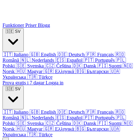
Funktioner
Priser
Blogg
🇸🇪
SV
🇮🇹
Italiano
🇬🇧
English
🇩🇪
Deutsch
🇫🇷
Français
🇷🇴
Română
🇳🇱
Nederlands
🇪🇸
Español
🇵🇹
Português
🇵🇱
Polski
🇸🇪
Svenska
🇨🇿
Čeština
🇩🇰
Dansk
🇫🇮
Suomi
🇳🇴
Norsk
🇭🇺
Magyar
🇬🇷
Ελληνικά
🇧🇬
Български
🇺🇦
Українська
🇹🇷
Türkçe
Prova gratis i 7 dagar
Logga in
🇸🇪
SV
🇮🇹
Italiano
🇬🇧
English
🇩🇪
Deutsch
🇫🇷
Français
🇷🇴
Română
🇳🇱
Nederlands
🇪🇸
Español
🇵🇹
Português
🇵🇱
Polski
🇸🇪
Svenska
🇨🇿
Čeština
🇩🇰
Dansk
🇫🇮
Suomi
🇳🇴
Norsk
🇭🇺
Magyar
🇬🇷
Ελληνικά
🇧🇬
Български
🇺🇦
Українська
🇹🇷
Türkçe