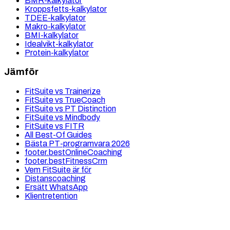
BMR-kalkylator
Kroppsfetts-kalkylator
TDEE-kalkylator
Makro-kalkylator
BMI-kalkylator
Idealvikt-kalkylator
Protein-kalkylator
Jämför
FitSuite vs Trainerize
FitSuite vs TrueCoach
FitSuite vs PT Distinction
FitSuite vs Mindbody
FitSuite vs FITR
All Best-Of Guides
Bästa PT-programvara 2026
footer.bestOnlineCoaching
footer.bestFitnessCrm
Vem FitSuite är för
Distanscoaching
Ersätt WhatsApp
Klientretention