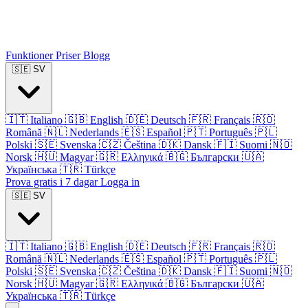
Funktioner
Priser
Blogg
🇸🇪
SV
🇮🇹
Italiano
🇬🇧
English
🇩🇪
Deutsch
🇫🇷
Français
🇷🇴
Română
🇳🇱
Nederlands
🇪🇸
Español
🇵🇹
Português
🇵🇱
Polski
🇸🇪
Svenska
🇨🇿
Čeština
🇩🇰
Dansk
🇫🇮
Suomi
🇳🇴
Norsk
🇭🇺
Magyar
🇬🇷
Ελληνικά
🇧🇬
Български
🇺🇦
Українська
🇹🇷
Türkçe
Prova gratis i 7 dagar
Logga in
🇸🇪
SV
🇮🇹
Italiano
🇬🇧
English
🇩🇪
Deutsch
🇫🇷
Français
🇷🇴
Română
🇳🇱
Nederlands
🇪🇸
Español
🇵🇹
Português
🇵🇱
Polski
🇸🇪
Svenska
🇨🇿
Čeština
🇩🇰
Dansk
🇫🇮
Suomi
🇳🇴
Norsk
🇭🇺
Magyar
🇬🇷
Ελληνικά
🇧🇬
Български
🇺🇦
Українська
🇹🇷
Türkçe