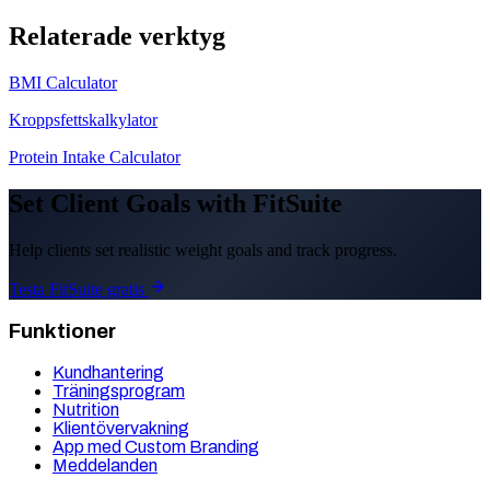
Relaterade verktyg
BMI Calculator
Kroppsfettskalkylator
Protein Intake Calculator
Set Client Goals with FitSuite
Help clients set realistic weight goals and track progress.
Testa FitSuite gratis
Funktioner
Kundhantering
Träningsprogram
Nutrition
Klientövervakning
App med Custom Branding
Meddelanden