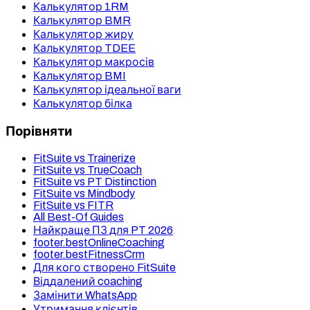
Калькулятор 1RM
Калькулятор BMR
Калькулятор жиру
Калькулятор TDEE
Калькулятор макросів
Калькулятор BMI
Калькулятор ідеальної ваги
Калькулятор білка
Порівняти
FitSuite vs Trainerize
FitSuite vs TrueCoach
FitSuite vs PT Distinction
FitSuite vs Mindbody
FitSuite vs FITR
All Best-Of Guides
Найкраще ПЗ для PT 2026
footer.bestOnlineCoaching
footer.bestFitnessCrm
Для кого створено FitSuite
Віддалений coaching
Замінити WhatsApp
Утримання клієнтів