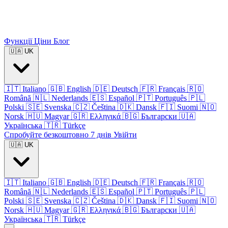
Функції
Ціни
Блог
🇺🇦
UK
🇮🇹
Italiano
🇬🇧
English
🇩🇪
Deutsch
🇫🇷
Français
🇷🇴
Română
🇳🇱
Nederlands
🇪🇸
Español
🇵🇹
Português
🇵🇱
Polski
🇸🇪
Svenska
🇨🇿
Čeština
🇩🇰
Dansk
🇫🇮
Suomi
🇳🇴
Norsk
🇭🇺
Magyar
🇬🇷
Ελληνικά
🇧🇬
Български
🇺🇦
Українська
🇹🇷
Türkçe
Спробуйте безкоштовно 7 днів
Увійти
🇺🇦
UK
🇮🇹
Italiano
🇬🇧
English
🇩🇪
Deutsch
🇫🇷
Français
🇷🇴
Română
🇳🇱
Nederlands
🇪🇸
Español
🇵🇹
Português
🇵🇱
Polski
🇸🇪
Svenska
🇨🇿
Čeština
🇩🇰
Dansk
🇫🇮
Suomi
🇳🇴
Norsk
🇭🇺
Magyar
🇬🇷
Ελληνικά
🇧🇬
Български
🇺🇦
Українська
🇹🇷
Türkçe