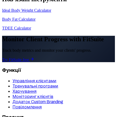
Ideal Body Weight Calculator
Body Fat Calculator
TDEE Calculator
Monitor Client Progress with FitSuite
Track body metrics and monitor your clients' progress.
Try FitSuite free
Функції
Управління клієнтами
Тренувальні програми
Харчування
Моніторинг клієнтів
Додаток Custom Branding
Повідомлення