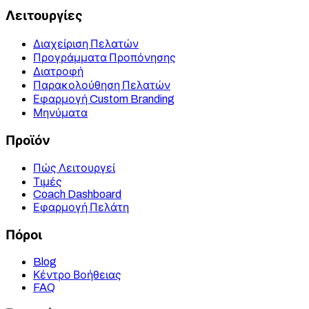
Λειτουργίες
Διαχείριση Πελατών
Προγράμματα Προπόνησης
Διατροφή
Παρακολούθηση Πελατών
Εφαρμογή Custom Branding
Μηνύματα
Προϊόν
Πώς Λειτουργεί
Τιμές
Coach Dashboard
Εφαρμογή Πελάτη
Πόροι
Blog
Κέντρο Βοήθειας
FAQ