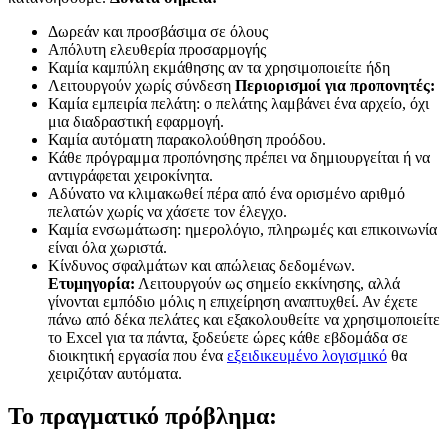
Δωρεάν και προσβάσιμα σε όλους
Απόλυτη ελευθερία προσαρμογής
Καμία καμπύλη εκμάθησης αν τα χρησιμοποιείτε ήδη
Λειτουργούν χωρίς σύνδεση
Περιορισμοί για προπονητές:
Καμία εμπειρία πελάτη: ο πελάτης λαμβάνει ένα αρχείο, όχι
μια διαδραστική εφαρμογή.
Καμία αυτόματη παρακολούθηση προόδου.
Κάθε πρόγραμμα προπόνησης πρέπει να δημιουργείται ή να
αντιγράφεται χειροκίνητα.
Αδύνατο να κλιμακωθεί πέρα από ένα ορισμένο αριθμό
πελατών χωρίς να χάσετε τον έλεγχο.
Καμία ενσωμάτωση: ημερολόγιο, πληρωμές και επικοινωνία
είναι όλα χωριστά.
Κίνδυνος σφαλμάτων και απώλειας δεδομένων.
Ετυμηγορία:
Λειτουργούν ως σημείο εκκίνησης, αλλά
γίνονται εμπόδιο μόλις η επιχείρηση αναπτυχθεί. Αν έχετε
πάνω από δέκα πελάτες και εξακολουθείτε να χρησιμοποιείτε
το Excel για τα πάντα, ξοδεύετε ώρες κάθε εβδομάδα σε
διοικητική εργασία που ένα
εξειδικευμένο λογισμικό
θα
χειριζόταν αυτόματα.
Το πραγματικό πρόβλημα: