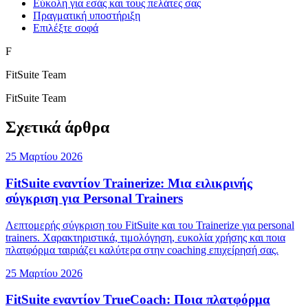
Εύκολη για εσάς και τους πελάτες σας
Πραγματική υποστήριξη
Επιλέξτε σοφά
F
FitSuite Team
FitSuite Team
Σχετικά άρθρα
25 Μαρτίου 2026
FitSuite εναντίον Trainerize: Μια ειλικρινής
σύγκριση για Personal Trainers
Λεπτομερής σύγκριση του FitSuite και του Trainerize για personal
trainers. Χαρακτηριστικά, τιμολόγηση, ευκολία χρήσης και ποια
πλατφόρμα ταιριάζει καλύτερα στην coaching επιχείρησή σας.
25 Μαρτίου 2026
FitSuite εναντίον TrueCoach: Ποια πλατφόρμα