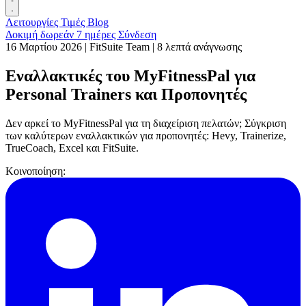
Λειτουργίες
Τιμές
Blog
Δοκιμή δωρεάν 7 ημέρες
Σύνδεση
16 Μαρτίου 2026
|
FitSuite Team
|
8 λεπτά ανάγνωσης
Εναλλακτικές του MyFitnessPal για
Personal Trainers και Προπονητές
Δεν αρκεί το MyFitnessPal για τη διαχείριση πελατών; Σύγκριση
των καλύτερων εναλλακτικών για προπονητές: Hevy, Trainerize,
TrueCoach, Excel και FitSuite.
Κοινοποίηση: