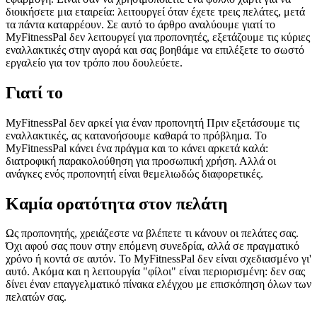
διοικήσετε μια εταιρεία: λειτουργεί όταν έχετε τρεις πελάτες, μετά
τα πάντα καταρρέουν. Σε αυτό το άρθρο αναλύουμε γιατί το
MyFitnessPal δεν λειτουργεί για προπονητές, εξετάζουμε τις κύριες
εναλλακτικές στην αγορά και σας βοηθάμε να επιλέξετε το σωστό
εργαλείο για τον τρόπο που δουλεύετε.
Γιατί το
MyFitnessPal δεν αρκεί για έναν προπονητή Πριν εξετάσουμε τις
εναλλακτικές, ας κατανοήσουμε καθαρά το πρόβλημα. Το
MyFitnessPal κάνει ένα πράγμα και το κάνει αρκετά καλά:
διατροφική παρακολούθηση για προσωπική χρήση. Αλλά οι
ανάγκες ενός προπονητή είναι θεμελιωδώς διαφορετικές.
Καμία ορατότητα στον πελάτη
Ως προπονητής, χρειάζεστε να βλέπετε τι κάνουν οι πελάτες σας.
Όχι αφού σας πουν στην επόμενη συνεδρία, αλλά σε πραγματικό
χρόνο ή κοντά σε αυτόν. Το MyFitnessPal δεν είναι σχεδιασμένο γι'
αυτό. Ακόμα και η λειτουργία "φίλοι" είναι περιορισμένη: δεν σας
δίνει έναν επαγγελματικό πίνακα ελέγχου με επισκόπηση όλων των
πελατών σας.