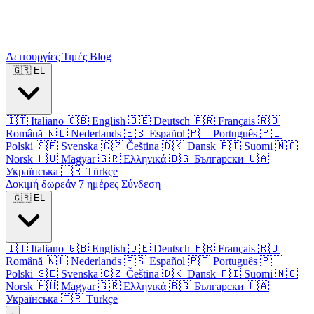
Λειτουργίες
Τιμές
Blog
🇬🇷
EL
🇮🇹
Italiano
🇬🇧
English
🇩🇪
Deutsch
🇫🇷
Français
🇷🇴
Română
🇳🇱
Nederlands
🇪🇸
Español
🇵🇹
Português
🇵🇱
Polski
🇸🇪
Svenska
🇨🇿
Čeština
🇩🇰
Dansk
🇫🇮
Suomi
🇳🇴
Norsk
🇭🇺
Magyar
🇬🇷
Ελληνικά
🇧🇬
Български
🇺🇦
Українська
🇹🇷
Türkçe
Δοκιμή δωρεάν 7 ημέρες
Σύνδεση
🇬🇷
EL
🇮🇹
Italiano
🇬🇧
English
🇩🇪
Deutsch
🇫🇷
Français
🇷🇴
Română
🇳🇱
Nederlands
🇪🇸
Español
🇵🇹
Português
🇵🇱
Polski
🇸🇪
Svenska
🇨🇿
Čeština
🇩🇰
Dansk
🇫🇮
Suomi
🇳🇴
Norsk
🇭🇺
Magyar
🇬🇷
Ελληνικά
🇧🇬
Български
🇺🇦
Українська
🇹🇷
Türkçe