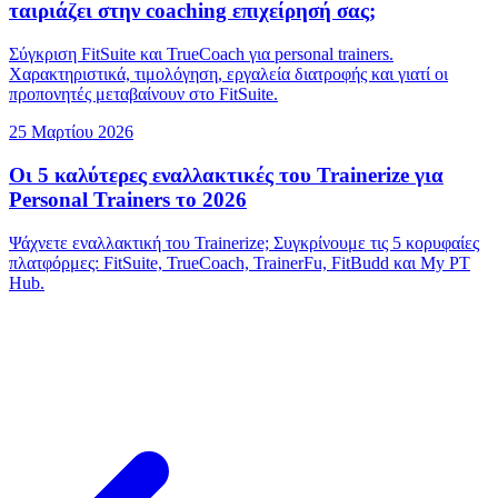
ταιριάζει στην coaching επιχείρησή σας;
Σύγκριση FitSuite και TrueCoach για personal trainers.
Χαρακτηριστικά, τιμολόγηση, εργαλεία διατροφής και γιατί οι
προπονητές μεταβαίνουν στο FitSuite.
25 Μαρτίου 2026
Οι 5 καλύτερες εναλλακτικές του Trainerize για
Personal Trainers το 2026
Ψάχνετε εναλλακτική του Trainerize; Συγκρίνουμε τις 5 κορυφαίες
πλατφόρμες: FitSuite, TrueCoach, TrainerFu, FitBudd και My PT
Hub.