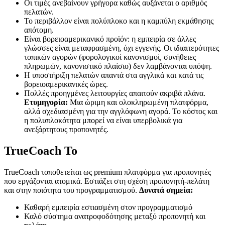
Οι τιμές ανεβαίνουν γρήγορα καθώς αυξάνεται ο αριθμός
πελατών.
Το περιβάλλον είναι πολύπλοκο και η καμπύλη εκμάθησης
απότομη.
Είναι βορειοαμερικανικό προϊόν: η εμπειρία σε άλλες
γλώσσες είναι μεταφρασμένη, όχι εγγενής. Οι ιδιαιτερότητες
τοπικών αγορών (φορολογικοί κανονισμοί, συνήθειες
πληρωμών, κανονιστικό πλαίσιο) δεν λαμβάνονται υπόψη.
Η υποστήριξη πελατών απαντά στα αγγλικά και κατά τις
βορειοαμερικανικές ώρες.
Πολλές προηγμένες λειτουργίες απαιτούν ακριβά πλάνα.
Ετυμηγορία:
Μια ώριμη και ολοκληρωμένη πλατφόρμα,
αλλά σχεδιασμένη για την αγγλόφωνη αγορά. Το κόστος και
η πολυπλοκότητα μπορεί να είναι υπερβολικά για
ανεξάρτητους προπονητές.
TrueCoach Το
TrueCoach τοποθετείται ως premium πλατφόρμα για προπονητές
που εργάζονται ατομικά. Εστιάζει στη σχέση προπονητή-πελάτη
και στην ποιότητα του προγραμματισμού.
Δυνατά σημεία:
Καθαρή εμπειρία εστιασμένη στον προγραμματισμό
Καλό σύστημα ανατροφοδότησης μεταξύ προπονητή και