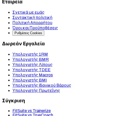
Εταιρεία
Σχετικά με εμάς
Συντακτική πολιτική
Πολιτική Απορρήτου
Όροι και Προϋποθέσεις
Ρυθμίσεις Cookies
Δωρεάν Εργαλεία
Υπολογιστής 1RM
Υπολογιστής BMR
Υπολογιστής Λίπους
Υπολογιστής TDEE
Υπολογιστής Macros
Υπολογιστής BMI
Υπολογιστής Ιδανικού Βάρους
Υπολογιστής Πρωτεΐνης
Σύγκριση
FitSuite vs Trainerize
FitSuite vs TrueCoach