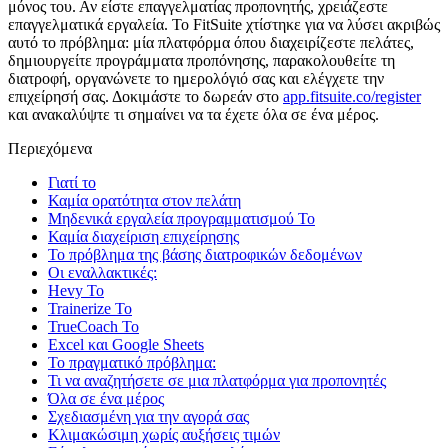
μόνος του. Αν είστε επαγγελματίας προπονητής, χρειάζεστε
επαγγελματικά εργαλεία. Το FitSuite χτίστηκε για να λύσει ακριβώς
αυτό το πρόβλημα: μία πλατφόρμα όπου διαχειρίζεστε πελάτες,
δημιουργείτε προγράμματα προπόνησης, παρακολουθείτε τη
διατροφή, οργανώνετε το ημερολόγιό σας και ελέγχετε την
επιχείρησή σας. Δοκιμάστε το δωρεάν στο
app.fitsuite.co/register
και ανακαλύψτε τι σημαίνει να τα έχετε όλα σε ένα μέρος.
Περιεχόμενα
Γιατί το
Καμία ορατότητα στον πελάτη
Μηδενικά εργαλεία προγραμματισμού Το
Καμία διαχείριση επιχείρησης
Το πρόβλημα της βάσης διατροφικών δεδομένων
Οι εναλλακτικές:
Hevy Το
Trainerize Το
TrueCoach Το
Excel και Google Sheets
Το πραγματικό πρόβλημα:
Τι να αναζητήσετε σε μια πλατφόρμα για προπονητές
Όλα σε ένα μέρος
Σχεδιασμένη για την αγορά σας
Κλιμακώσιμη χωρίς αυξήσεις τιμών