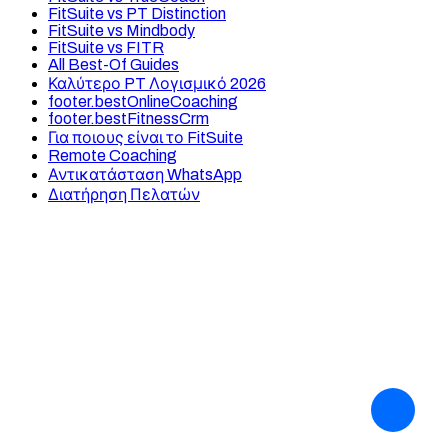
FitSuite vs PT Distinction
FitSuite vs Mindbody
FitSuite vs FITR
All Best-Of Guides
Καλύτερο PT Λογισμικό 2026
footer.bestOnlineCoaching
footer.bestFitnessCrm
Για ποιους είναι το FitSuite
Remote Coaching
Αντικατάσταση WhatsApp
Διατήρηση Πελατών