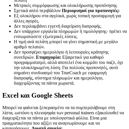
πελάτη
Μετρικές συμμόρφωσης και ολοκλήρωσης προπόνησης
Σχετικά απλό περιβάλλον
Περιορισμοί για προπονητές:
Εξ ολοκλήρου στα αγγλικά, χωρίς τοπική προσαρμογή για
άλλες αγορές.
Δεν περιλαμβάνει εγγενή διαχείριση διατροφής.
Δεν υπάρχουν εργαλεία πληρωμών ή τιμολόγησης· πρέπει να
ενσωματώσετε εξωτερικές λύσεις.
Η τιμή ανά πελάτη μπορεί να γίνει σημαντική με μεγάλο
αριθμό πελατών.
Δεν προσφέρει ημερολόγιο ή λειτουργίες κράτησης
συνεδριών.
Ετυμηγορία:
Εξαιρετικό για καθαρό
προγραμματισμό, αλλά αποτελεί ένα κομμάτι του παζλ, όχι
την ολοκληρωμένη λύση. Για πολλούς προπονητές, αυτό
σημαίνει συνδυασμό του TrueCoach με εφαρμογή
διατροφής, σύστημα πληρωμών και ημερολόγιο,
διαχειρίζοντας τα πάντα χωριστά.
Excel και Google Sheets
Μπορεί να φαίνεται ξεπερασμένο να τα συμπεριλάβουμε στη
λίστα, ωστόσο η πλειοψηφία των personal trainers εξακολουθεί να
διαχειρίζεται τα πάντα με υπολογιστικά φύλλα. Είναι μια
πραγματικότητα που αξίζει να αναγνωρίσουμε και να
κατανοήσουμε.
Δυνατά σημεία: