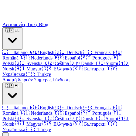
Λειτουργίες
Τιμές
Blog
🇬🇷
EL
🇮🇹
Italiano
🇬🇧
English
🇩🇪
Deutsch
🇫🇷
Français
🇷🇴
Română
🇳🇱
Nederlands
🇪🇸
Español
🇵🇹
Português
🇵🇱
Polski
🇸🇪
Svenska
🇨🇿
Čeština
🇩🇰
Dansk
🇫🇮
Suomi
🇳🇴
Norsk
🇭🇺
Magyar
🇬🇷
Ελληνικά
🇧🇬
Български
🇺🇦
Українська
🇹🇷
Türkçe
Δοκιμή δωρεάν 7 ημέρες
Σύνδεση
🇬🇷
EL
🇮🇹
Italiano
🇬🇧
English
🇩🇪
Deutsch
🇫🇷
Français
🇷🇴
Română
🇳🇱
Nederlands
🇪🇸
Español
🇵🇹
Português
🇵🇱
Polski
🇸🇪
Svenska
🇨🇿
Čeština
🇩🇰
Dansk
🇫🇮
Suomi
🇳🇴
Norsk
🇭🇺
Magyar
🇬🇷
Ελληνικά
🇧🇬
Български
🇺🇦
Українська
🇹🇷
Türkçe