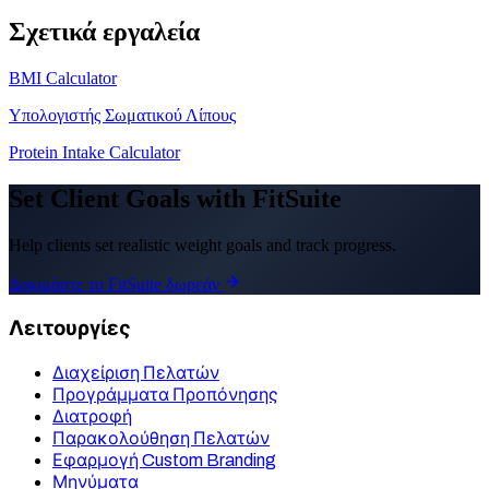
Σχετικά εργαλεία
BMI Calculator
Υπολογιστής Σωματικού Λίπους
Protein Intake Calculator
Set Client Goals with FitSuite
Help clients set realistic weight goals and track progress.
Δοκιμάστε το FitSuite δωρεάν
Λειτουργίες
Διαχείριση Πελατών
Προγράμματα Προπόνησης
Διατροφή
Παρακολούθηση Πελατών
Εφαρμογή Custom Branding
Μηνύματα