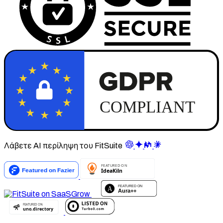
Λάβετε AI περίληψη του FitSuite