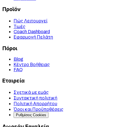
Προϊόν
Πώς Λειτουργεί
Τιμές
Coach Dashboard
Εφαρμογή Πελάτη
Πόροι
Blog
Κέντρο Βοήθειας
FAQ
Εταιρεία
Σχετικά με εμάς
Συντακτική πολιτική
Πολιτική Απορρήτου
Όροι και Προϋποθέσεις
Ρυθμίσεις Cookies
Δωρεάν Εργαλεία