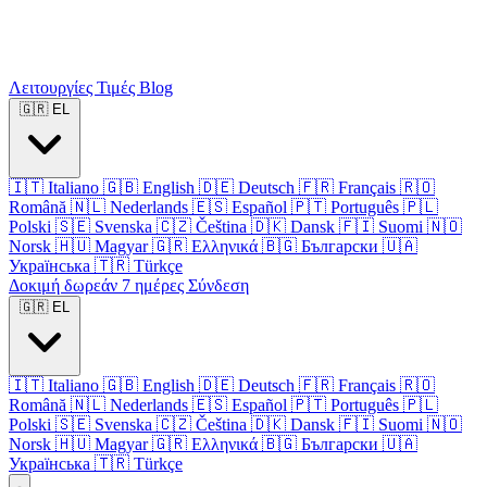
Λειτουργίες
Τιμές
Blog
🇬🇷
EL
🇮🇹
Italiano
🇬🇧
English
🇩🇪
Deutsch
🇫🇷
Français
🇷🇴
Română
🇳🇱
Nederlands
🇪🇸
Español
🇵🇹
Português
🇵🇱
Polski
🇸🇪
Svenska
🇨🇿
Čeština
🇩🇰
Dansk
🇫🇮
Suomi
🇳🇴
Norsk
🇭🇺
Magyar
🇬🇷
Ελληνικά
🇧🇬
Български
🇺🇦
Українська
🇹🇷
Türkçe
Δοκιμή δωρεάν 7 ημέρες
Σύνδεση
🇬🇷
EL
🇮🇹
Italiano
🇬🇧
English
🇩🇪
Deutsch
🇫🇷
Français
🇷🇴
Română
🇳🇱
Nederlands
🇪🇸
Español
🇵🇹
Português
🇵🇱
Polski
🇸🇪
Svenska
🇨🇿
Čeština
🇩🇰
Dansk
🇫🇮
Suomi
🇳🇴
Norsk
🇭🇺
Magyar
🇬🇷
Ελληνικά
🇧🇬
Български
🇺🇦
Українська
🇹🇷
Türkçe