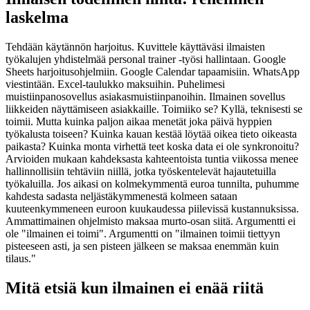
laskelma
Tehdään käytännön harjoitus. Kuvittele käyttäväsi ilmaisten
työkalujen yhdistelmää personal trainer -työsi hallintaan. Google
Sheets harjoitusohjelmiin. Google Calendar tapaamisiin. WhatsApp
viestintään. Excel-taulukko maksuihin. Puhelimesi
muistiinpanosovellus asiakasmuistiinpanoihin. Ilmainen sovellus
liikkeiden näyttämiseen asiakkaille. Toimiiko se? Kyllä, teknisesti se
toimii. Mutta kuinka paljon aikaa menetät joka päivä hyppien
työkalusta toiseen? Kuinka kauan kestää löytää oikea tieto oikeasta
paikasta? Kuinka monta virhettä teet koska data ei ole synkronoitu?
Arvioiden mukaan kahdeksasta kahteentoista tuntia viikossa menee
hallinnollisiin tehtäviin niillä, jotka työskentelevät hajautetuilla
työkaluilla. Jos aikasi on kolmekymmentä euroa tunnilta, puhumme
kahdesta sadasta neljästäkymmenestä kolmeen sataan
kuuteenkymmeneen euroon kuukaudessa piilevissä kustannuksissa.
Ammattimainen ohjelmisto maksaa murto-osan siitä. Argumentti ei
ole "ilmainen ei toimi". Argumentti on "ilmainen toimii tiettyyn
pisteeseen asti, ja sen pisteen jälkeen se maksaa enemmän kuin
tilaus."
Mitä etsiä kun ilmainen ei enää riitä