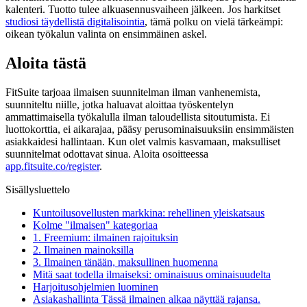
kalenteri. Tuotto tulee alkuasennusvaiheen jälkeen. Jos harkitset
studiosi täydellistä digitalisointia
, tämä polku on vielä tärkeämpi:
oikean työkalun valinta on ensimmäinen askel.
Aloita tästä
FitSuite tarjoaa ilmaisen suunnitelman ilman vanhenemista,
suunniteltu niille, jotka haluavat aloittaa työskentelyn
ammattimaisella työkalulla ilman taloudellista sitoutumista. Ei
luottokorttia, ei aikarajaa, pääsy perusominaisuuksiin ensimmäisten
asiakkaidesi hallintaan. Kun olet valmis kasvamaan, maksulliset
suunnitelmat odottavat sinua. Aloita osoitteessa
app.fitsuite.co/register
.
Sisällysluettelo
Kuntoilusovellusten markkina: rehellinen yleiskatsaus
Kolme "ilmaisen" kategoriaa
1. Freemium: ilmainen rajoituksin
2. Ilmainen mainoksilla
3. Ilmainen tänään, maksullinen huomenna
Mitä saat todella ilmaiseksi: ominaisuus ominaisuudelta
Harjoitusohjelmien luominen
Asiakashallinta Tässä ilmainen alkaa näyttää rajansa.