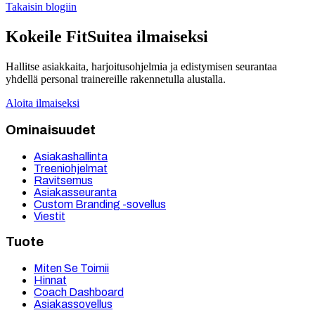
Takaisin blogiin
Kokeile FitSuitea ilmaiseksi
Hallitse asiakkaita, harjoitusohjelmia ja edistymisen seurantaa
yhdellä personal trainereille rakennetulla alustalla.
Aloita ilmaiseksi
Ominaisuudet
Asiakashallinta
Treeniohjelmat
Ravitsemus
Asiakasseuranta
Custom Branding -sovellus
Viestit
Tuote
Miten Se Toimii
Hinnat
Coach Dashboard
Asiakassovellus