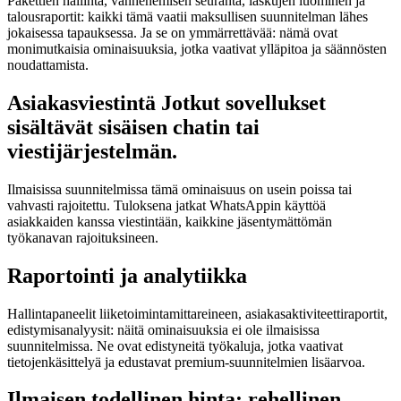
Pakettien hallinta, vanhenemisen seuranta, laskujen luominen ja
talousraportit: kaikki tämä vaatii maksullisen suunnitelman lähes
jokaisessa tapauksessa. Ja se on ymmärrettävää: nämä ovat
monimutkaisia ominaisuuksia, jotka vaativat ylläpitoa ja säännösten
noudattamista.
Asiakasviestintä Jotkut sovellukset
sisältävät sisäisen chatin tai
viestijärjestelmän.
Ilmaisissa suunnitelmissa tämä ominaisuus on usein poissa tai
vahvasti rajoitettu. Tuloksena jatkat WhatsAppin käyttöä
asiakkaiden kanssa viestintään, kaikkine jäsentymättömän
työkanavan rajoituksineen.
Raportointi ja analytiikka
Hallintapaneelit liiketoimintamittareineen, asiakasaktiviteettiraportit,
edistymisanalyysit: näitä ominaisuuksia ei ole ilmaisissa
suunnitelmissa. Ne ovat edistyneitä työkaluja, jotka vaativat
tietojenkäsittelyä ja edustavat premium-suunnitelmien lisäarvoa.
Ilmaisen todellinen hinta: rehellinen