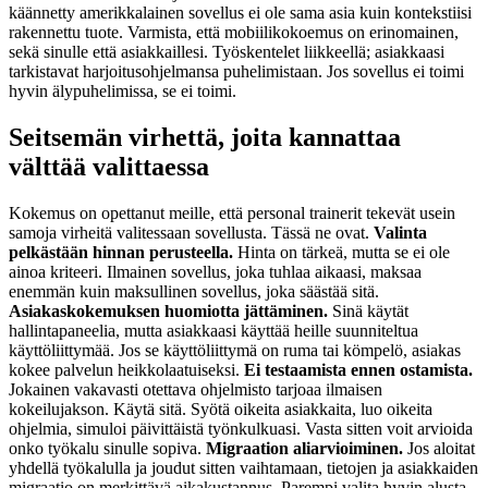
käännetty amerikkalainen sovellus ei ole sama asia kuin kontekstiisi
rakennettu tuote. Varmista, että mobiilikokoemus on erinomainen,
sekä sinulle että asiakkaillesi. Työskentelet liikkeellä; asiakkaasi
tarkistavat harjoitusohjelmansa puhelimistaan. Jos sovellus ei toimi
hyvin älypuhelimissa, se ei toimi.
Seitsemän virhettä, joita kannattaa
välttää valittaessa
Kokemus on opettanut meille, että personal trainerit tekevät usein
samoja virheitä valitessaan sovellusta. Tässä ne ovat.
Valinta
pelkästään hinnan perusteella.
Hinta on tärkeä, mutta se ei ole
ainoa kriteeri. Ilmainen sovellus, joka tuhlaa aikaasi, maksaa
enemmän kuin maksullinen sovellus, joka säästää sitä.
Asiakaskokemuksen huomiotta jättäminen.
Sinä käytät
hallintapaneelia, mutta asiakkaasi käyttää heille suunniteltua
käyttöliittymää. Jos se käyttöliittymä on ruma tai kömpelö, asiakas
kokee palvelun heikkolaatuiseksi.
Ei testaamista ennen ostamista.
Jokainen vakavasti otettava ohjelmisto tarjoaa ilmaisen
kokeilujakson. Käytä sitä. Syötä oikeita asiakkaita, luo oikeita
ohjelmia, simuloi päivittäistä työnkulkuasi. Vasta sitten voit arvioida
onko työkalu sinulle sopiva.
Migraation aliarvioiminen.
Jos aloitat
yhdellä työkalulla ja joudut sitten vaihtamaan, tietojen ja asiakkaiden
migraatio on merkittävä aikakustannus. Parempi valita hyvin alusta