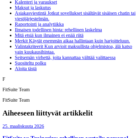
Kalenteri ja varaukset
Maksut ja laskutus
Asiakasviestintä Jotkut sovellukset sisältävät sisäisen chatin tai
viestijärjestelmän.
Raportointi ja analytiikka
Ilmaisen todellinen hinta: rehellinen laskelma
Mitä etsiä kun ilmainen ei enää riitä
Merkit Käytät enemmän aikaa hallintaan kuin harjoitteluun.
Valintakriteerit Kun arvioit maksullista ohjelmistoa, älä katso
vain kuukausihintaa.
Seitsemän virhettä, joita kannattaa välttää valittaessa
Suositeltu polku
Aloita tästä
F
FitSuite Team
FitSuite Team
Aiheeseen liittyvät artikkelit
25. maaliskuuta 2026