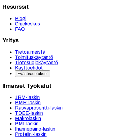
Resurssit
Blogi
Ohjekeskus
FAQ
Yritys
Tietoa meistä
Toimituskäytäntö
Tietosuojakäytäntö
Käyttöehdot
Evästeasetukset
Ilmaiset Työkalut
1RM-laskin
BMR-laskin
Rasvaprosentti-laskin
TDEE-laskin
Makrolaskin
BMI-laskin
Ihannepaino-laskin
Proteiini-laskin