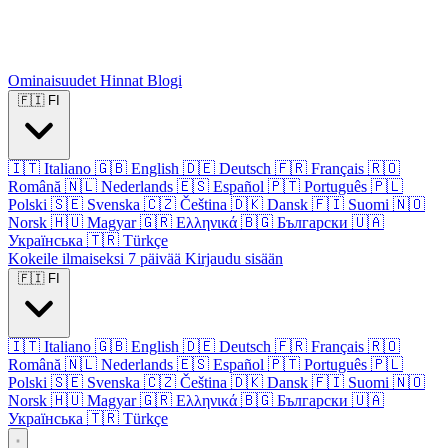
Ominaisuudet
Hinnat
Blogi
🇫🇮
FI
🇮🇹
Italiano
🇬🇧
English
🇩🇪
Deutsch
🇫🇷
Français
🇷🇴
Română
🇳🇱
Nederlands
🇪🇸
Español
🇵🇹
Português
🇵🇱
Polski
🇸🇪
Svenska
🇨🇿
Čeština
🇩🇰
Dansk
🇫🇮
Suomi
🇳🇴
Norsk
🇭🇺
Magyar
🇬🇷
Ελληνικά
🇧🇬
Български
🇺🇦
Українська
🇹🇷
Türkçe
Kokeile ilmaiseksi 7 päivää
Kirjaudu sisään
🇫🇮
FI
🇮🇹
Italiano
🇬🇧
English
🇩🇪
Deutsch
🇫🇷
Français
🇷🇴
Română
🇳🇱
Nederlands
🇪🇸
Español
🇵🇹
Português
🇵🇱
Polski
🇸🇪
Svenska
🇨🇿
Čeština
🇩🇰
Dansk
🇫🇮
Suomi
🇳🇴
Norsk
🇭🇺
Magyar
🇬🇷
Ελληνικά
🇧🇬
Български
🇺🇦
Українська
🇹🇷
Türkçe