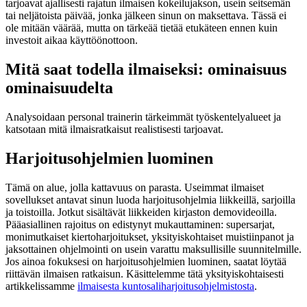
tarjoavat ajallisesti rajatun ilmaisen kokeilujakson, usein seitsemän
tai neljätoista päivää, jonka jälkeen sinun on maksettava. Tässä ei
ole mitään väärää, mutta on tärkeää tietää etukäteen ennen kuin
investoit aikaa käyttöönottoon.
Mitä saat todella ilmaiseksi: ominaisuus
ominaisuudelta
Analysoidaan personal trainerin tärkeimmät työskentelyalueet ja
katsotaan mitä ilmaisratkaisut realistisesti tarjoavat.
Harjoitusohjelmien luominen
Tämä on alue, jolla kattavuus on parasta. Useimmat ilmaiset
sovellukset antavat sinun luoda harjoitusohjelmia liikkeillä, sarjoilla
ja toistoilla. Jotkut sisältävät liikkeiden kirjaston demovideoilla.
Pääasiallinen rajoitus on edistynyt mukauttaminen: supersarjat,
monimutkaiset kiertoharjoitukset, yksityiskohtaiset muistiinpanot ja
jaksottainen ohjelmointi on usein varattu maksullisille suunnitelmille.
Jos ainoa fokuksesi on harjoitusohjelmien luominen, saatat löytää
riittävän ilmaisen ratkaisun. Käsittelemme tätä yksityiskohtaisesti
artikkelissamme
ilmaisesta kuntosaliharjoitusohjelmistosta
.