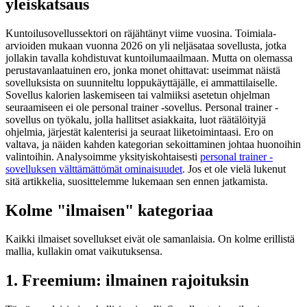
yleiskatsaus
Kuntoilusovellussektori on räjähtänyt viime vuosina. Toimiala-
arvioiden mukaan vuonna 2026 on yli neljäsataa sovellusta, jotka
jollakin tavalla kohdistuvat kuntoilumaailmaan. Mutta on olemassa
perustavanlaatuinen ero, jonka monet ohittavat: useimmat näistä
sovelluksista on suunniteltu loppukäyttäjälle, ei ammattilaiselle.
Sovellus kalorien laskemiseen tai valmiiksi asetetun ohjelman
seuraamiseen ei ole personal trainer -sovellus. Personal trainer -
sovellus on työkalu, jolla hallitset asiakkaita, luot räätälöityjä
ohjelmia, järjestät kalenterisi ja seuraat liiketoimintaasi. Ero on
valtava, ja näiden kahden kategorian sekoittaminen johtaa huonoihin
valintoihin. Analysoimme yksityiskohtaisesti
personal trainer -
sovelluksen välttämättömät ominaisuudet
. Jos et ole vielä lukenut
sitä artikkelia, suosittelemme lukemaan sen ennen jatkamista.
Kolme "ilmaisen" kategoriaa
Kaikki ilmaiset sovellukset eivät ole samanlaisia. On kolme erillistä
mallia, kullakin omat vaikutuksensa.
1. Freemium: ilmainen rajoituksin