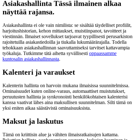
Asiakashallinta Tässä ilmainen alkaa
näyttää rajansa.
Asiakashallinta ei ole vain nimilista: se sisältää täydelliset profiilit,
harjoitushistorian, kehon mittaukset, muistiinpanot, tavoitteet ja
viestinnän. Ilmaiset sovellukset tarjoavat tyypillisesti perusarkiston
rajoitetuilla asiakastiedoilla ja tiukalla lukumäärärajalla. Todella
tehokkaan asiakashallinnan saavuttamiseksi tarvitset kattavampia
työkaluja. Tutkimme tätä aihetta syvällisesti
oppaassamme
kuntosalin asiakashallinnasta
.
Kalenteri ja varaukset
Kalenterin hallinta on harvoin mukana ilmaisissa suunnitelmissa.
Ominaisuudet kuten online-varaus, automaattiset muistutukset,
peruutusten hallinta ja synkronointi henkilökohtaisen kalenterisi
kanssa vaativat lähes aina maksullisen suunnitelman. Silti tämä on
yksi eniten aikaa säästävistä ominaisuuksista.
Maksut ja laskutus
Tämä on kriittisin alue ja vähiten ilmaisratkaisujen kattama.