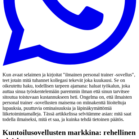
Kun avaat selaimen ja kirjoitat "ilmainen personal trainer -sovellus",
teet jotain mitä tuhannet kollegasi tekevät joka kuukausi. Se on
oikeutettu haku, todellisen tarpeen ajamana: haluat työkalun, joka
auttaa sinua työskentelemään paremmin ilman että sinun tarvitsee
sitoutua toistuvaan kustannukseen heti. Ongelma on, että ilmaisten
personal trainer -sovellusten maisema on miinakenttä liioiteltuja
lupauksia, puuttuvia ominaisuuksia ja läpinäkymättömiä
liiketoimintamalleja. Tässä artikkelissa selvitämme asian: mitä saat
todella ilmaiseksi, mitä et saa, ja kuinka tehdä tietoinen päätös.
Kuntoilusovellusten markkina: rehellinen