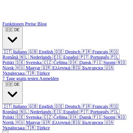
Funktionen
Preise
Blog
🇩🇪
DE
🇮🇹
Italiano
🇬🇧
English
🇩🇪
Deutsch
🇫🇷
Français
🇷🇴
Română
🇳🇱
Nederlands
🇪🇸
Español
🇵🇹
Português
🇵🇱
Polski
🇸🇪
Svenska
🇨🇿
Čeština
🇩🇰
Dansk
🇫🇮
Suomi
🇳🇴
Norsk
🇭🇺
Magyar
🇬🇷
Ελληνικά
🇧🇬
Български
🇺🇦
Українська
🇹🇷
Türkçe
7 Tage gratis testen
Anmelden
🇩🇪
DE
🇮🇹
Italiano
🇬🇧
English
🇩🇪
Deutsch
🇫🇷
Français
🇷🇴
Română
🇳🇱
Nederlands
🇪🇸
Español
🇵🇹
Português
🇵🇱
Polski
🇸🇪
Svenska
🇨🇿
Čeština
🇩🇰
Dansk
🇫🇮
Suomi
🇳🇴
Norsk
🇭🇺
Magyar
🇬🇷
Ελληνικά
🇧🇬
Български
🇺🇦
Українська
🇹🇷
Türkçe