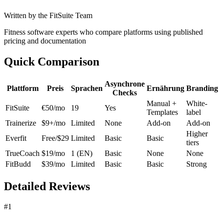
Written by the FitSuite Team
Fitness software experts who compare platforms using published
pricing and documentation
Quick Comparison
Asynchrone
Plattform
Preis
Sprachen
Ernährung
Branding
Checks
Manual +
White-
FitSuite
€50/mo
19
Yes
Templates
label
Trainerize
$9+/mo
Limited
None
Add-on
Add-on
Higher
Everfit
Free/$29
Limited
Basic
Basic
tiers
TrueCoach
$19/mo
1 (EN)
Basic
None
None
FitBudd
$39/mo
Limited
Basic
Basic
Strong
Detailed Reviews
#1