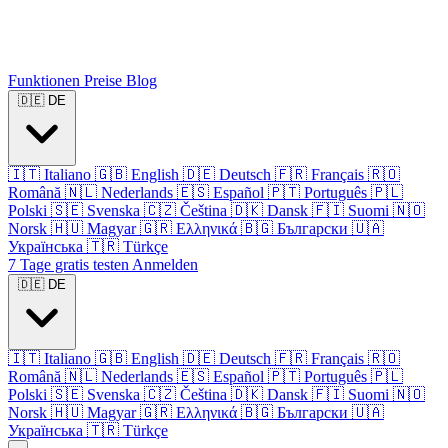
Funktionen
Preise
Blog
🇩🇪
DE
🇮🇹
Italiano
🇬🇧
English
🇩🇪
Deutsch
🇫🇷
Français
🇷🇴
Română
🇳🇱
Nederlands
🇪🇸
Español
🇵🇹
Português
🇵🇱
Polski
🇸🇪
Svenska
🇨🇿
Čeština
🇩🇰
Dansk
🇫🇮
Suomi
🇳🇴
Norsk
🇭🇺
Magyar
🇬🇷
Ελληνικά
🇧🇬
Български
🇺🇦
Українська
🇹🇷
Türkçe
7 Tage gratis testen
Anmelden
🇩🇪
DE
🇮🇹
Italiano
🇬🇧
English
🇩🇪
Deutsch
🇫🇷
Français
🇷🇴
Română
🇳🇱
Nederlands
🇪🇸
Español
🇵🇹
Português
🇵🇱
Polski
🇸🇪
Svenska
🇨🇿
Čeština
🇩🇰
Dansk
🇫🇮
Suomi
🇳🇴
Norsk
🇭🇺
Magyar
🇬🇷
Ελληνικά
🇧🇬
Български
🇺🇦
Українська
🇹🇷
Türkçe