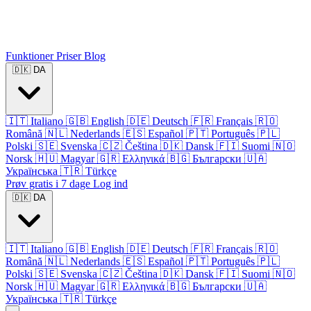
Funktioner
Priser
Blog
🇩🇰
DA
🇮🇹
Italiano
🇬🇧
English
🇩🇪
Deutsch
🇫🇷
Français
🇷🇴
Română
🇳🇱
Nederlands
🇪🇸
Español
🇵🇹
Português
🇵🇱
Polski
🇸🇪
Svenska
🇨🇿
Čeština
🇩🇰
Dansk
🇫🇮
Suomi
🇳🇴
Norsk
🇭🇺
Magyar
🇬🇷
Ελληνικά
🇧🇬
Български
🇺🇦
Українська
🇹🇷
Türkçe
Prøv gratis i 7 dage
Log ind
🇩🇰
DA
🇮🇹
Italiano
🇬🇧
English
🇩🇪
Deutsch
🇫🇷
Français
🇷🇴
Română
🇳🇱
Nederlands
🇪🇸
Español
🇵🇹
Português
🇵🇱
Polski
🇸🇪
Svenska
🇨🇿
Čeština
🇩🇰
Dansk
🇫🇮
Suomi
🇳🇴
Norsk
🇭🇺
Magyar
🇬🇷
Ελληνικά
🇧🇬
Български
🇺🇦
Українська
🇹🇷
Türkçe