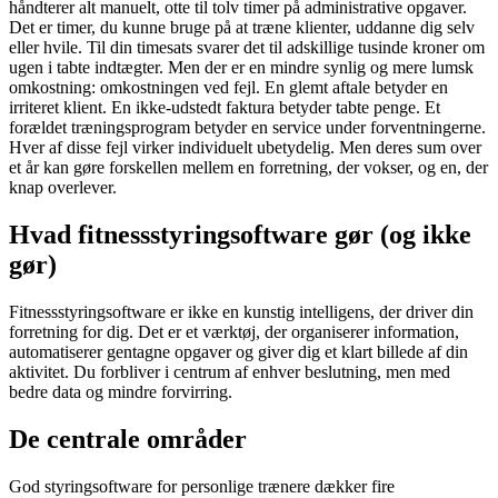
håndterer alt manuelt, otte til tolv timer på administrative opgaver.
Det er timer, du kunne bruge på at træne klienter, uddanne dig selv
eller hvile. Til din timesats svarer det til adskillige tusinde kroner om
ugen i tabte indtægter. Men der er en mindre synlig og mere lumsk
omkostning: omkostningen ved fejl. En glemt aftale betyder en
irriteret klient. En ikke-udstedt faktura betyder tabte penge. Et
forældet træningsprogram betyder en service under forventningerne.
Hver af disse fejl virker individuelt ubetydelig. Men deres sum over
et år kan gøre forskellen mellem en forretning, der vokser, og en, der
knap overlever.
Hvad fitnessstyringsoftware gør (og ikke
gør)
Fitnessstyringsoftware er ikke en kunstig intelligens, der driver din
forretning for dig. Det er et værktøj, der organiserer information,
automatiserer gentagne opgaver og giver dig et klart billede af din
aktivitet. Du forbliver i centrum af enhver beslutning, men med
bedre data og mindre forvirring.
De centrale områder
God styringsoftware for personlige trænere dækker fire