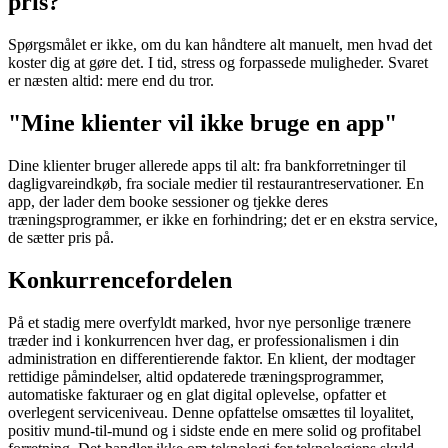
pris?
Spørgsmålet er ikke, om du kan håndtere alt manuelt, men hvad det
koster dig at gøre det. I tid, stress og forpassede muligheder. Svaret
er næsten altid: mere end du tror.
"Mine klienter vil ikke bruge en app"
Dine klienter bruger allerede apps til alt: fra bankforretninger til
dagligvareindkøb, fra sociale medier til restaurantreservationer. En
app, der lader dem booke sessioner og tjekke deres
træningsprogrammer, er ikke en forhindring; det er en ekstra service,
de sætter pris på.
Konkurrencefordelen
På et stadig mere overfyldt marked, hvor nye personlige trænere
træder ind i konkurrencen hver dag, er professionalismen i din
administration en differentierende faktor. En klient, der modtager
rettidige påmindelser, altid opdaterede træningsprogrammer,
automatiske fakturaer og en glat digital oplevelse, opfatter et
overlegent serviceniveau. Denne opfattelse omsættes til loyalitet,
positiv mund-til-mund og i sidste ende en mere solid og profitabel