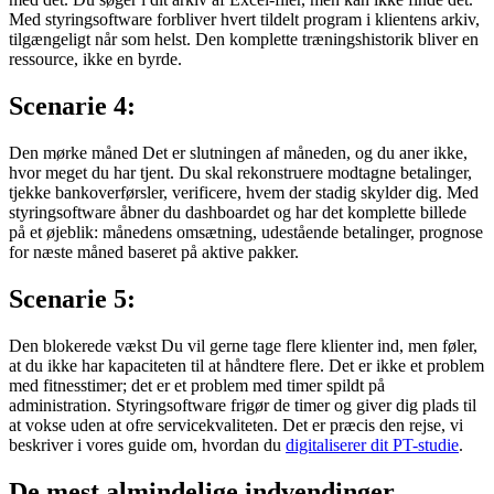
Med styringsoftware forbliver hvert tildelt program i klientens arkiv,
tilgængeligt når som helst. Den komplette træningshistorik bliver en
ressource, ikke en byrde.
Scenarie 4:
Den mørke måned Det er slutningen af måneden, og du aner ikke,
hvor meget du har tjent. Du skal rekonstruere modtagne betalinger,
tjekke bankoverførsler, verificere, hvem der stadig skylder dig. Med
styringsoftware åbner du dashboardet og har det komplette billede
på et øjeblik: månedens omsætning, udestående betalinger, prognose
for næste måned baseret på aktive pakker.
Scenarie 5:
Den blokerede vækst Du vil gerne tage flere klienter ind, men føler,
at du ikke har kapaciteten til at håndtere flere. Det er ikke et problem
med fitnesstimer; det er et problem med timer spildt på
administration. Styringsoftware frigør de timer og giver dig plads til
at vokse uden at ofre servicekvaliteten. Det er præcis den rejse, vi
beskriver i vores guide om, hvordan du
digitaliserer dit PT-studie
.
De mest almindelige indvendinger