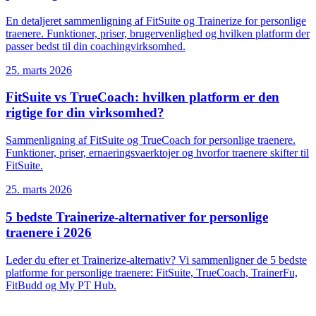
En detaljeret sammenligning af FitSuite og Trainerize for personlige
traenere. Funktioner, priser, brugervenlighed og hvilken platform der
passer bedst til din coachingvirksomhed.
25. marts 2026
FitSuite vs TrueCoach: hvilken platform er den
rigtige for din virksomhed?
Sammenligning af FitSuite og TrueCoach for personlige traenere.
Funktioner, priser, ernaeringsvaerktojer og hvorfor traenere skifter til
FitSuite.
25. marts 2026
5 bedste Trainerize-alternativer for personlige
traenere i 2026
Leder du efter et Trainerize-alternativ? Vi sammenligner de 5 bedste
platforme for personlige traenere: FitSuite, TrueCoach, TrainerFu,
FitBudd og My PT Hub.