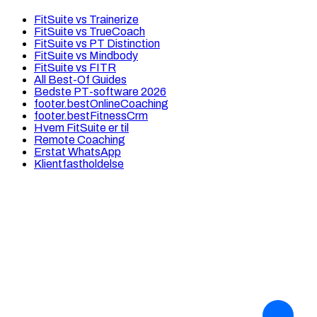
FitSuite vs Trainerize
FitSuite vs TrueCoach
FitSuite vs PT Distinction
FitSuite vs Mindbody
FitSuite vs FITR
All Best-Of Guides
Bedste PT-software 2026
footer.bestOnlineCoaching
footer.bestFitnessCrm
Hvem FitSuite er til
Remote Coaching
Erstat WhatsApp
Klientfastholdelse