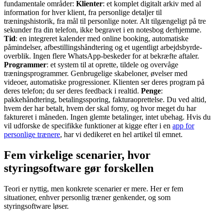
fundamentale områder:
Klienter
: et komplet digitalt arkiv med al
information for hver klient, fra personlige detaljer til
træningshistorik, fra mål til personlige noter. Alt tilgængeligt på tre
sekunder fra din telefon, ikke begravet i en notesbog derhjemme.
Tid
: en integreret kalender med online booking, automatiske
påmindelser, afbestillingshåndtering og et ugentligt arbejdsbyrde-
overblik. Ingen flere WhatsApp-beskeder for at bekræfte aftaler.
Programmer
: et system til at oprette, tildele og overvåge
træningsprogrammer. Genbrugelige skabeloner, øvelser med
videoer, automatiske progressioner. Klienten ser deres program på
deres telefon; du ser deres feedback i realtid.
Penge
:
pakkehåndtering, betalingssporing, fakturaoprettelse. Du ved altid,
hvem der har betalt, hvem der skal forny, og hvor meget du har
faktureret i måneden. Ingen glemte betalinger, intet ubehag. Hvis du
vil udforske de specifikke funktioner at kigge efter i en
app for
personlige trænere
, har vi dedikeret en hel artikel til emnet.
Fem virkelige scenarier, hvor
styringsoftware gør forskellen
Teori er nyttig, men konkrete scenarier er mere. Her er fem
situationer, enhver personlig træner genkender, og som
styringsoftware løser.