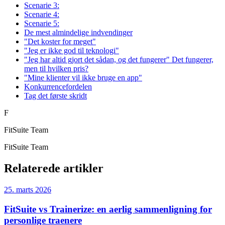
Scenarie 3:
Scenarie 4:
Scenarie 5:
De mest almindelige indvendinger
"Det koster for meget"
"Jeg er ikke god til teknologi"
"Jeg har altid gjort det sådan, og det fungerer" Det fungerer,
men til hvilken pris?
"Mine klienter vil ikke bruge en app"
Konkurrencefordelen
Tag det første skridt
F
FitSuite Team
FitSuite Team
Relaterede artikler
25. marts 2026
FitSuite vs Trainerize: en aerlig sammenligning for
personlige traenere