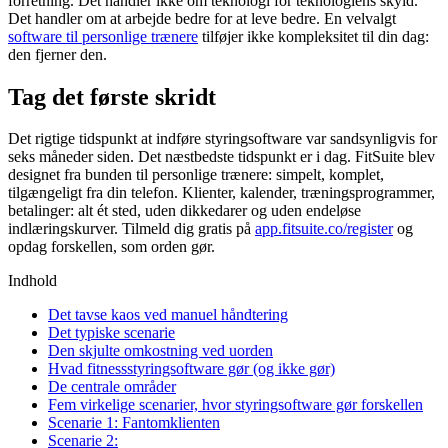
forretning. Det handler ikke om teknologi for teknologiens skyld.
Det handler om at arbejde bedre for at leve bedre. En velvalgt
software til personlige trænere
tilføjer ikke kompleksitet til din dag:
den fjerner den.
Tag det første skridt
Det rigtige tidspunkt at indføre styringsoftware var sandsynligvis for
seks måneder siden. Det næstbedste tidspunkt er i dag. FitSuite blev
designet fra bunden til personlige trænere: simpelt, komplet,
tilgængeligt fra din telefon. Klienter, kalender, træningsprogrammer,
betalinger: alt ét sted, uden dikkedarer og uden endeløse
indlæringskurver. Tilmeld dig gratis på
app.fitsuite.co/register
og
opdag forskellen, som orden gør.
Indhold
Det tavse kaos ved manuel håndtering
Det typiske scenarie
Den skjulte omkostning ved uorden
Hvad fitnessstyringsoftware gør (og ikke gør)
De centrale områder
Fem virkelige scenarier, hvor styringsoftware gør forskellen
Scenarie 1: Fantomklienten
Scenarie 2: