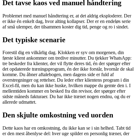
Det tavse kaos ved manuel håndtering
Problemet med manuel håndtering er, at det aldrig eksploderer. Der
er ikke én enkelt dag, hvor alting kollapser. Der er en endeløs serie
af små ulemper, der tilsammen koster dig tid, penge og ro i sindet.
Det typiske scenarie
Forestil dig en vilkårlig dag. Klokken er syv om morgenen, din
første klient ankommer om tredive minutter. Du tjekker WhatsApp:
tre beskeder fra klienter, der vil flytte deres tid, én der spørger efter
det opdaterede træningsprogram, én der ikke forstår, hvornår de skal
komme. Du åbner aftalebogen, men dagens side er fuld af
overstregninger og rettelser. Du leder efter klientens program i din
Excel-fil, men du kan ikke huske, hvilken mappe du gemte den i. I
mellemtiden kommer en besked fra din revisor, der spørger efter
sidste måneds fakturaer. Du har ikke trænet nogen endnu, og du er
allerede udmattet.
Den skjulte omkostning ved uorden
Dette kaos har en omkostning, du ikke kan se i sin helhed. Tabt tid
er den mest åbenlyse del: hver uge spilder en personlig træner, der