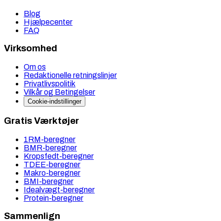
Blog
Hjælpecenter
FAQ
Virksomhed
Om os
Redaktionelle retningslinjer
Privatlivspolitik
Vilkår og Betingelser
Cookie-indstillinger
Gratis Værktøjer
1RM-beregner
BMR-beregner
Kropsfedt-beregner
TDEE-beregner
Makro-beregner
BMI-beregner
Idealvægt-beregner
Protein-beregner
Sammenlign