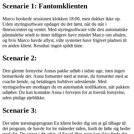
Scenarie 1: Fantomklienten
Marco bookede sessionen klokken 18:00, men dukker ikke op.
Uden styringsoftware opdager du det først, når du står i
fitnesscentret og venter. Med styringsoftware ville den automatiske
påmindelse sendt to timer tidligere have mindet Marco om aftalen,
og hvis Marco havde aflyst, ville systemet have frigivet pladsen til
en anden klient. Resultat: ingen spildt time.
Scenarie 2:
Den glemte fornyelse Annas pakke udløb i sidste uge, men ingen
bemærkede det. Anna fortsætter med at træne, du fortsætter med at
coache hende, og betalingen forbliver udestående. Med
styringsoftware modtager du en automatisk notifikation, når pakken
udløber. Du kan kontakte Anna i forvejen for at foreslå fornyelse,
uden pinlige øjeblikke.
Scenarie 3:
Det tabte træningsprogram En klient beder dig om at gå tilbage til
det program, de havde for tre måneder siden, fordi de følte sig bedre
med det. Du søger i dit arkiv af Excel-filer, men kan ikke finde det.