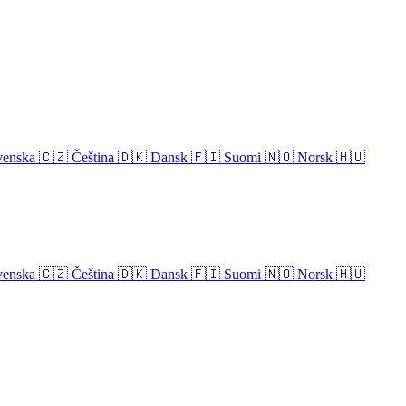
venska
🇨🇿
Čeština
🇩🇰
Dansk
🇫🇮
Suomi
🇳🇴
Norsk
🇭🇺
venska
🇨🇿
Čeština
🇩🇰
Dansk
🇫🇮
Suomi
🇳🇴
Norsk
🇭🇺