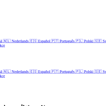
nă
🇳🇱
Nederlands
🇪🇸
Español
🇵🇹
Português
🇵🇱
Polski
🇸🇪
S
kçe
nă
🇳🇱
Nederlands
🇪🇸
Español
🇵🇹
Português
🇵🇱
Polski
🇸🇪
S
kçe