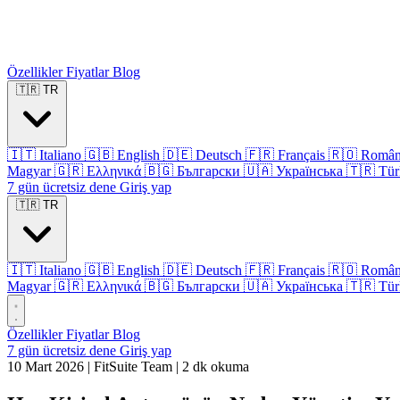
Özellikler
Fiyatlar
Blog
🇹🇷
TR
🇮🇹
Italiano
🇬🇧
English
🇩🇪
Deutsch
🇫🇷
Français
🇷🇴
Româ
Magyar
🇬🇷
Ελληνικά
🇧🇬
Български
🇺🇦
Українська
🇹🇷
Tür
7 gün ücretsiz dene
Giriş yap
🇹🇷
TR
🇮🇹
Italiano
🇬🇧
English
🇩🇪
Deutsch
🇫🇷
Français
🇷🇴
Româ
Magyar
🇬🇷
Ελληνικά
🇧🇬
Български
🇺🇦
Українська
🇹🇷
Tür
Özellikler
Fiyatlar
Blog
7 gün ücretsiz dene
Giriş yap
10 Mart 2026
|
FitSuite Team
|
2 dk okuma