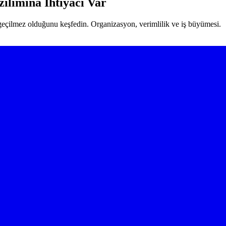
ılımına İhtiyacı Var
zgeçilmez olduğunu keşfedin. Organizasyon, verimlilik ve iş büyümesi.