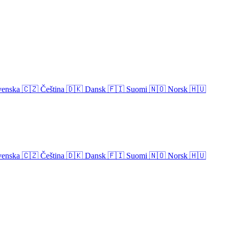
venska
🇨🇿
Čeština
🇩🇰
Dansk
🇫🇮
Suomi
🇳🇴
Norsk
🇭🇺
venska
🇨🇿
Čeština
🇩🇰
Dansk
🇫🇮
Suomi
🇳🇴
Norsk
🇭🇺