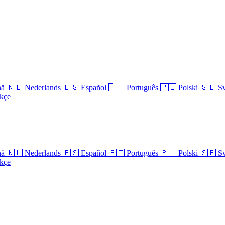
nă
🇳🇱
Nederlands
🇪🇸
Español
🇵🇹
Português
🇵🇱
Polski
🇸🇪
S
kçe
nă
🇳🇱
Nederlands
🇪🇸
Español
🇵🇹
Português
🇵🇱
Polski
🇸🇪
S
kçe