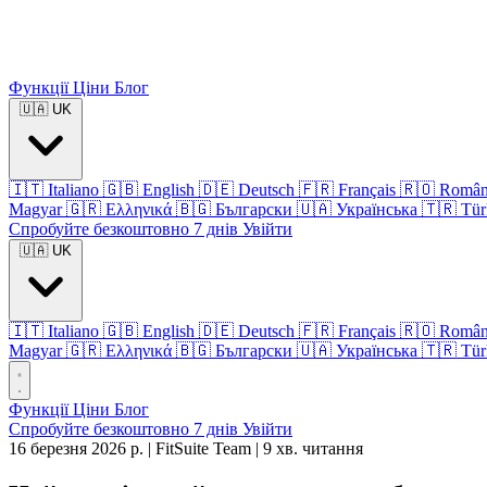
Функції
Ціни
Блог
🇺🇦
UK
🇮🇹
Italiano
🇬🇧
English
🇩🇪
Deutsch
🇫🇷
Français
🇷🇴
Româ
Magyar
🇬🇷
Ελληνικά
🇧🇬
Български
🇺🇦
Українська
🇹🇷
Tür
Спробуйте безкоштовно 7 днів
Увійти
🇺🇦
UK
🇮🇹
Italiano
🇬🇧
English
🇩🇪
Deutsch
🇫🇷
Français
🇷🇴
Româ
Magyar
🇬🇷
Ελληνικά
🇧🇬
Български
🇺🇦
Українська
🇹🇷
Tür
Функції
Ціни
Блог
Спробуйте безкоштовно 7 днів
Увійти
16 березня 2026 р.
|
FitSuite Team
|
9 хв. читання