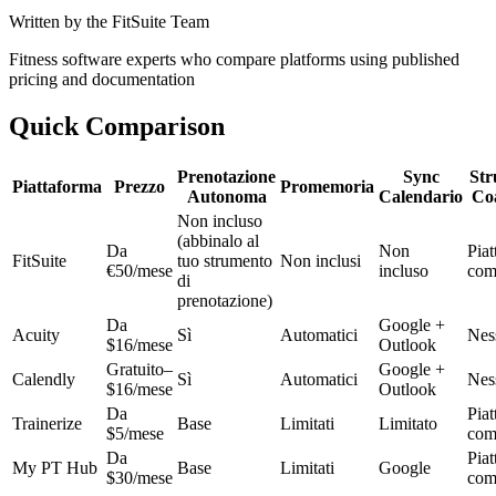
Written by the FitSuite Team
Fitness software experts who compare platforms using published
pricing and documentation
Quick Comparison
Prenotazione
Sync
Str
Piattaforma
Prezzo
Promemoria
Autonoma
Calendario
Co
Non incluso
(abbinalo al
Da
Non
Pia
FitSuite
tuo strumento
Non inclusi
€50/mese
incluso
com
di
prenotazione)
Da
Google +
Acuity
Sì
Automatici
Nes
$16/mese
Outlook
Gratuito–
Google +
Calendly
Sì
Automatici
Nes
$16/mese
Outlook
Da
Pia
Trainerize
Base
Limitati
Limitato
$5/mese
com
Da
Pia
My PT Hub
Base
Limitati
Google
$30/mese
com