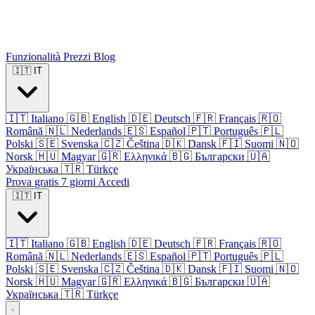
Funzionalità
Prezzi
Blog
🇮🇹
IT
🇮🇹
Italiano
🇬🇧
English
🇩🇪
Deutsch
🇫🇷
Français
🇷🇴
Română
🇳🇱
Nederlands
🇪🇸
Español
🇵🇹
Português
🇵🇱
Polski
🇸🇪
Svenska
🇨🇿
Čeština
🇩🇰
Dansk
🇫🇮
Suomi
🇳🇴
Norsk
🇭🇺
Magyar
🇬🇷
Ελληνικά
🇧🇬
Български
🇺🇦
Українська
🇹🇷
Türkçe
Prova gratis 7 giorni
Accedi
🇮🇹
IT
🇮🇹
Italiano
🇬🇧
English
🇩🇪
Deutsch
🇫🇷
Français
🇷🇴
Română
🇳🇱
Nederlands
🇪🇸
Español
🇵🇹
Português
🇵🇱
Polski
🇸🇪
Svenska
🇨🇿
Čeština
🇩🇰
Dansk
🇫🇮
Suomi
🇳🇴
Norsk
🇭🇺
Magyar
🇬🇷
Ελληνικά
🇧🇬
Български
🇺🇦
Українська
🇹🇷
Türkçe