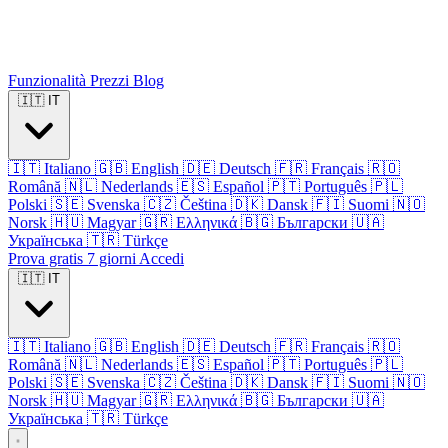
Funzionalità
Prezzi
Blog
🇮🇹
IT
🇮🇹
Italiano
🇬🇧
English
🇩🇪
Deutsch
🇫🇷
Français
🇷🇴
Română
🇳🇱
Nederlands
🇪🇸
Español
🇵🇹
Português
🇵🇱
Polski
🇸🇪
Svenska
🇨🇿
Čeština
🇩🇰
Dansk
🇫🇮
Suomi
🇳🇴
Norsk
🇭🇺
Magyar
🇬🇷
Ελληνικά
🇧🇬
Български
🇺🇦
Українська
🇹🇷
Türkçe
Prova gratis 7 giorni
Accedi
🇮🇹
IT
🇮🇹
Italiano
🇬🇧
English
🇩🇪
Deutsch
🇫🇷
Français
🇷🇴
Română
🇳🇱
Nederlands
🇪🇸
Español
🇵🇹
Português
🇵🇱
Polski
🇸🇪
Svenska
🇨🇿
Čeština
🇩🇰
Dansk
🇫🇮
Suomi
🇳🇴
Norsk
🇭🇺
Magyar
🇬🇷
Ελληνικά
🇧🇬
Български
🇺🇦
Українська
🇹🇷
Türkçe