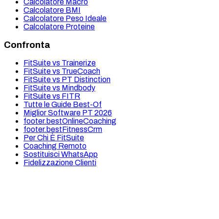
Calcolatore Macro
Calcolatore BMI
Calcolatore Peso Ideale
Calcolatore Proteine
Confronta
FitSuite vs Trainerize
FitSuite vs TrueCoach
FitSuite vs PT Distinction
FitSuite vs Mindbody
FitSuite vs FITR
Tutte le Guide Best-Of
Miglior Software PT 2026
footer.bestOnlineCoaching
footer.bestFitnessCrm
Per Chi È FitSuite
Coaching Remoto
Sostituisci WhatsApp
Fidelizzazione Clienti