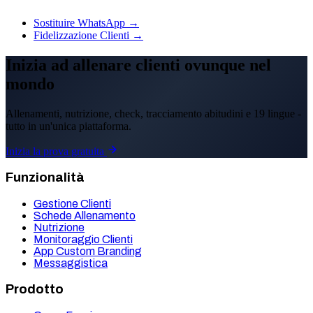
Sostituire WhatsApp →
Fidelizzazione Clienti →
Inizia ad allenare clienti ovunque nel
mondo
Allenamenti, nutrizione, check, tracciamento abitudini e 19 lingue -
tutto in un'unica piattaforma.
Inizia la prova gratuita
Funzionalità
Gestione Clienti
Schede Allenamento
Nutrizione
Monitoraggio Clienti
App Custom Branding
Messaggistica
Prodotto