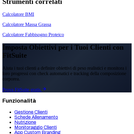
Strumenti correlati
Calcolatore BMI
Calcolatore Massa Grassa
Calcolatore Fabbisogno Proteico
Imposta Obiettivi per i Tuoi Clienti con
FitSuite
Aiuta i tuoi clienti a definire obiettivi di peso realistici e monitora i
loro progressi con check automatici e tracking della composizione
corporea.
Prova FitSuite gratis
Funzionalità
Gestione Clienti
Schede Allenamento
Nutrizione
Monitoraggio Clienti
App Custom Branding