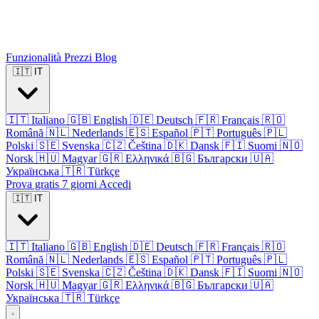
Funzionalità
Prezzi
Blog
🇮🇹
IT
🇮🇹
Italiano
🇬🇧
English
🇩🇪
Deutsch
🇫🇷
Français
🇷🇴
Română
🇳🇱
Nederlands
🇪🇸
Español
🇵🇹
Português
🇵🇱
Polski
🇸🇪
Svenska
🇨🇿
Čeština
🇩🇰
Dansk
🇫🇮
Suomi
🇳🇴
Norsk
🇭🇺
Magyar
🇬🇷
Ελληνικά
🇧🇬
Български
🇺🇦
Українська
🇹🇷
Türkçe
Prova gratis 7 giorni
Accedi
🇮🇹
IT
🇮🇹
Italiano
🇬🇧
English
🇩🇪
Deutsch
🇫🇷
Français
🇷🇴
Română
🇳🇱
Nederlands
🇪🇸
Español
🇵🇹
Português
🇵🇱
Polski
🇸🇪
Svenska
🇨🇿
Čeština
🇩🇰
Dansk
🇫🇮
Suomi
🇳🇴
Norsk
🇭🇺
Magyar
🇬🇷
Ελληνικά
🇧🇬
Български
🇺🇦
Українська
🇹🇷
Türkçe