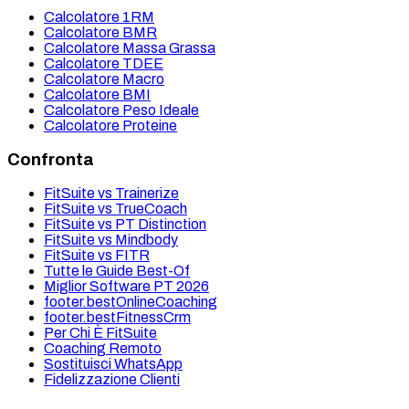
Calcolatore 1RM
Calcolatore BMR
Calcolatore Massa Grassa
Calcolatore TDEE
Calcolatore Macro
Calcolatore BMI
Calcolatore Peso Ideale
Calcolatore Proteine
Confronta
FitSuite vs Trainerize
FitSuite vs TrueCoach
FitSuite vs PT Distinction
FitSuite vs Mindbody
FitSuite vs FITR
Tutte le Guide Best-Of
Miglior Software PT 2026
footer.bestOnlineCoaching
footer.bestFitnessCrm
Per Chi È FitSuite
Coaching Remoto
Sostituisci WhatsApp
Fidelizzazione Clienti