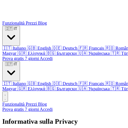
Funzionalità
Prezzi
Blog
🇮🇹
IT
🇮🇹
Italiano
🇬🇧
English
🇩🇪
Deutsch
🇫🇷
Français
🇷🇴
Româ
Magyar
🇬🇷
Ελληνικά
🇧🇬
Български
🇺🇦
Українська
🇹🇷
Tür
Prova gratis 7 giorni
Accedi
🇮🇹
IT
🇮🇹
Italiano
🇬🇧
English
🇩🇪
Deutsch
🇫🇷
Français
🇷🇴
Româ
Magyar
🇬🇷
Ελληνικά
🇧🇬
Български
🇺🇦
Українська
🇹🇷
Tür
Funzionalità
Prezzi
Blog
Prova gratis 7 giorni
Accedi
Informativa sulla Privacy