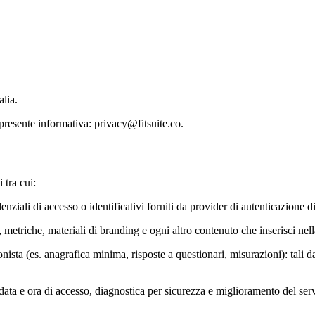
lia.
a presente informativa:
privacy@fitsuite.co
.
 tra cui:
ziali di accesso o identificativi forniti da provider di autenticazione di 
e, metriche, materiali di branding e ogni altro contenuto che inserisci nel
ssionista (es. anagrafica minima, risposte a questionari, misurazioni): tali 
r, data e ora di accesso, diagnostica per sicurezza e miglioramento del ser