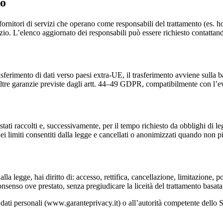
to
 fornitori di servizi che operano come responsabili del trattamento (es. ho
vizio. L’elenco aggiornato dei responsabili può essere richiesto contatta
trasferimento di dati verso paesi extra-UE, il trasferimento avviene sull
ltre garanzie previste dagli artt. 44–49 GDPR, compatibilmente con l’evo
stati raccolti e, successivamente, per il tempo richiesto da obblighi di le
ei limiti consentiti dalla legge e cancellati o anonimizzati quando non p
la legge, hai diritto di: accesso, rettifica, cancellazione, limitazione, p
onsenso ove prestato, senza pregiudicare la liceità del trattamento basat
 dati personali (www.garanteprivacy.it) o all’autorità competente dello S