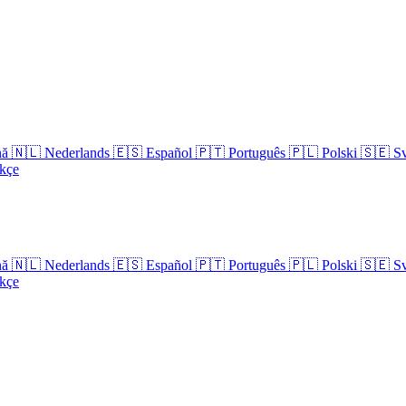
nă
🇳🇱
Nederlands
🇪🇸
Español
🇵🇹
Português
🇵🇱
Polski
🇸🇪
S
kçe
nă
🇳🇱
Nederlands
🇪🇸
Español
🇵🇹
Português
🇵🇱
Polski
🇸🇪
S
kçe