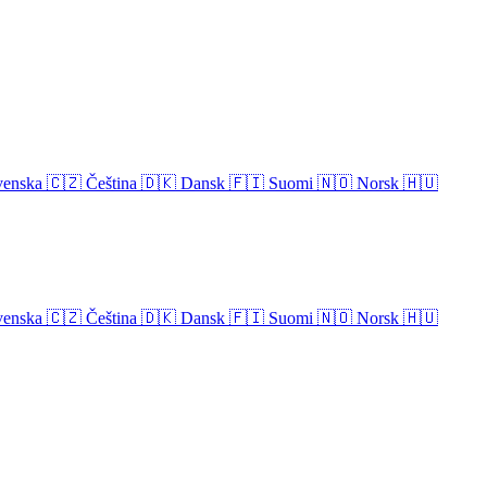
venska
🇨🇿
Čeština
🇩🇰
Dansk
🇫🇮
Suomi
🇳🇴
Norsk
🇭🇺
venska
🇨🇿
Čeština
🇩🇰
Dansk
🇫🇮
Suomi
🇳🇴
Norsk
🇭🇺