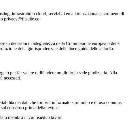
sting, infrastruttura cloud, servizi di email transazionale, strumenti di
ndo
privacy@fitsuite.co
.
a base di decisioni di adeguatezza della Commissione europea o delle
luzione della giurisprudenza e delle linee guida delle autorità.
gge o per far valere o difendere un diritto in sede giudiziaria. Alla
iù necessari.
ortabilità dei dati che fornisci in formato strutturato e di uso comune,
a sul consenso prima della revoca.
tato membro in cui risiedi o lavori.