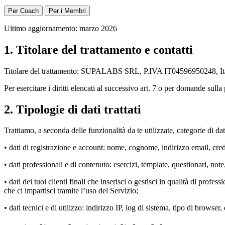
Per Coach
Per i Membri
Ultimo aggiornamento: marzo 2026
1. Titolare del trattamento e contatti
Titolare del trattamento: SUPALABS SRL, P.IVA IT04596950248, Ita
Per esercitare i diritti elencati al successivo art. 7 o per domande sull
2. Tipologie di dati trattati
Trattiamo, a seconda delle funzionalità da te utilizzate, categorie di dati
• dati di registrazione e account: nome, cognome, indirizzo email, creden
• dati professionali e di contenuto: esercizi, template, questionari, not
• dati dei tuoi clienti finali che inserisci o gestisci in qualità di profe
che ci impartisci tramite l’uso del Servizio;
• dati tecnici e di utilizzo: indirizzo IP, log di sistema, tipo di browse