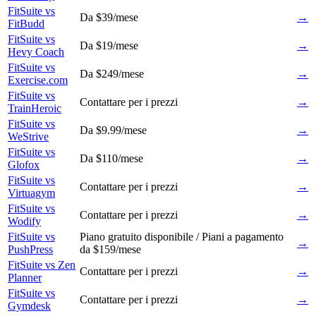
FitSuite vs
Da $39/mese
→
FitBudd
FitSuite vs
Da $19/mese
→
Hevy Coach
FitSuite vs
Da $249/mese
→
Exercise.com
FitSuite vs
Contattare per i prezzi
→
TrainHeroic
FitSuite vs
Da $9.99/mese
→
WeStrive
FitSuite vs
Da $110/mese
→
Glofox
FitSuite vs
Contattare per i prezzi
→
Virtuagym
FitSuite vs
Contattare per i prezzi
→
Wodify
FitSuite vs
Piano gratuito disponibile / Piani a pagamento
→
PushPress
da $159/mese
FitSuite vs Zen
Contattare per i prezzi
→
Planner
FitSuite vs
Contattare per i prezzi
→
Gymdesk