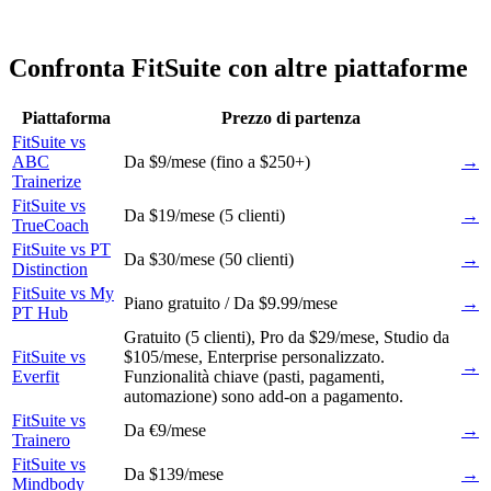
Confronta FitSuite con altre piattaforme
Piattaforma
Prezzo di partenza
FitSuite vs
ABC
Da $9/mese (fino a $250+)
→
Trainerize
FitSuite vs
Da $19/mese (5 clienti)
→
TrueCoach
FitSuite vs PT
Da $30/mese (50 clienti)
→
Distinction
FitSuite vs My
Piano gratuito / Da $9.99/mese
→
PT Hub
Gratuito (5 clienti), Pro da $29/mese, Studio da
FitSuite vs
$105/mese, Enterprise personalizzato.
→
Everfit
Funzionalità chiave (pasti, pagamenti,
automazione) sono add-on a pagamento.
FitSuite vs
Da €9/mese
→
Trainero
FitSuite vs
Da $139/mese
→
Mindbody