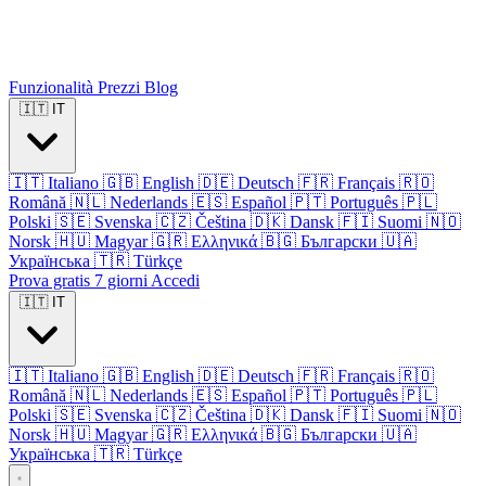
Funzionalità
Prezzi
Blog
🇮🇹
IT
🇮🇹
Italiano
🇬🇧
English
🇩🇪
Deutsch
🇫🇷
Français
🇷🇴
Română
🇳🇱
Nederlands
🇪🇸
Español
🇵🇹
Português
🇵🇱
Polski
🇸🇪
Svenska
🇨🇿
Čeština
🇩🇰
Dansk
🇫🇮
Suomi
🇳🇴
Norsk
🇭🇺
Magyar
🇬🇷
Ελληνικά
🇧🇬
Български
🇺🇦
Українська
🇹🇷
Türkçe
Prova gratis 7 giorni
Accedi
🇮🇹
IT
🇮🇹
Italiano
🇬🇧
English
🇩🇪
Deutsch
🇫🇷
Français
🇷🇴
Română
🇳🇱
Nederlands
🇪🇸
Español
🇵🇹
Português
🇵🇱
Polski
🇸🇪
Svenska
🇨🇿
Čeština
🇩🇰
Dansk
🇫🇮
Suomi
🇳🇴
Norsk
🇭🇺
Magyar
🇬🇷
Ελληνικά
🇧🇬
Български
🇺🇦
Українська
🇹🇷
Türkçe