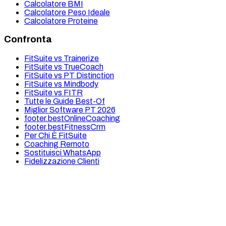
Calcolatore BMI
Calcolatore Peso Ideale
Calcolatore Proteine
Confronta
FitSuite vs Trainerize
FitSuite vs TrueCoach
FitSuite vs PT Distinction
FitSuite vs Mindbody
FitSuite vs FITR
Tutte le Guide Best-Of
Miglior Software PT 2026
footer.bestOnlineCoaching
footer.bestFitnessCrm
Per Chi È FitSuite
Coaching Remoto
Sostituisci WhatsApp
Fidelizzazione Clienti