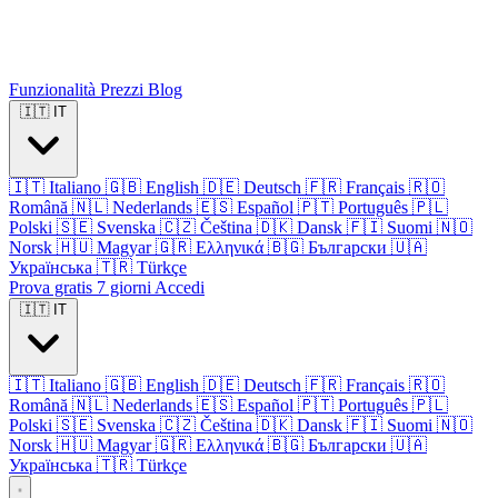
Funzionalità
Prezzi
Blog
🇮🇹
IT
🇮🇹
Italiano
🇬🇧
English
🇩🇪
Deutsch
🇫🇷
Français
🇷🇴
Română
🇳🇱
Nederlands
🇪🇸
Español
🇵🇹
Português
🇵🇱
Polski
🇸🇪
Svenska
🇨🇿
Čeština
🇩🇰
Dansk
🇫🇮
Suomi
🇳🇴
Norsk
🇭🇺
Magyar
🇬🇷
Ελληνικά
🇧🇬
Български
🇺🇦
Українська
🇹🇷
Türkçe
Prova gratis 7 giorni
Accedi
🇮🇹
IT
🇮🇹
Italiano
🇬🇧
English
🇩🇪
Deutsch
🇫🇷
Français
🇷🇴
Română
🇳🇱
Nederlands
🇪🇸
Español
🇵🇹
Português
🇵🇱
Polski
🇸🇪
Svenska
🇨🇿
Čeština
🇩🇰
Dansk
🇫🇮
Suomi
🇳🇴
Norsk
🇭🇺
Magyar
🇬🇷
Ελληνικά
🇧🇬
Български
🇺🇦
Українська
🇹🇷
Türkçe