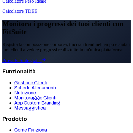
Calcolatore Peso Ideale
Calcolatore TDEE
Monitora i progressi dei tuoi clienti con
FitSuite
Registra la composizione corporea, traccia i trend nel tempo e aiuta i
tuoi clienti a vedere progressi reali - tutto in un'unica piattaforma.
Prova FitSuite gratis
Funzionalità
Gestione Clienti
Schede Allenamento
Nutrizione
Monitoraggio Clienti
App Custom Branding
Messaggistica
Prodotto
Come Funziona