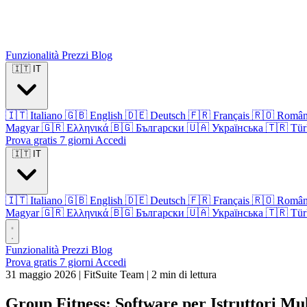
Funzionalità
Prezzi
Blog
🇮🇹
IT
🇮🇹
Italiano
🇬🇧
English
🇩🇪
Deutsch
🇫🇷
Français
🇷🇴
Româ
Magyar
🇬🇷
Ελληνικά
🇧🇬
Български
🇺🇦
Українська
🇹🇷
Tür
Prova gratis 7 giorni
Accedi
🇮🇹
IT
🇮🇹
Italiano
🇬🇧
English
🇩🇪
Deutsch
🇫🇷
Français
🇷🇴
Româ
Magyar
🇬🇷
Ελληνικά
🇧🇬
Български
🇺🇦
Українська
🇹🇷
Tür
Funzionalità
Prezzi
Blog
Prova gratis 7 giorni
Accedi
31 maggio 2026
|
FitSuite Team
|
2 min di lettura
Group Fitness: Software per Istruttori Mul