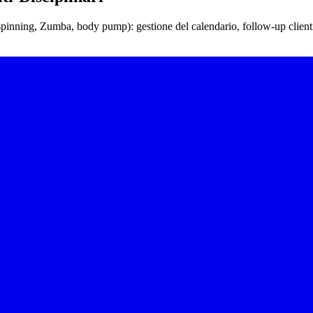
 (spinning, Zumba, body pump): gestione del calendario, follow-up client