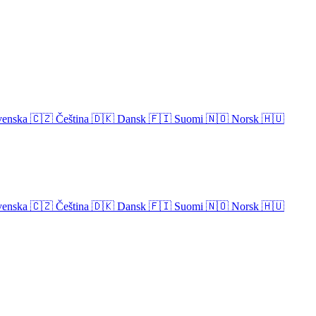
venska
🇨🇿
Čeština
🇩🇰
Dansk
🇫🇮
Suomi
🇳🇴
Norsk
🇭🇺
venska
🇨🇿
Čeština
🇩🇰
Dansk
🇫🇮
Suomi
🇳🇴
Norsk
🇭🇺