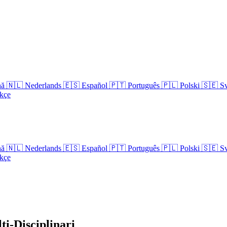
nă
🇳🇱
Nederlands
🇪🇸
Español
🇵🇹
Português
🇵🇱
Polski
🇸🇪
S
kçe
nă
🇳🇱
Nederlands
🇪🇸
Español
🇵🇹
Português
🇵🇱
Polski
🇸🇪
S
kçe
ti-Disciplinari