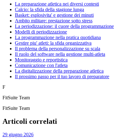
La preparazione atletica nei diversi contesti
Calcio: la sfida della stagione lunga
Basket: esplosivita' e gestione dei minuti
Ambito militare: prestazione sotto stress
La periodizzazione: il cuore della programmazione
Modelli di periodizzazione
La programmazione nella pratica quotidiana
Gestire piu' atleti: la sfida organizzativa
Il problema della personalizzazione su scala
Il ruolo del software nella gestione multi-atleta
Monitoraggio e reportistica
Comunicazione con l'atleta
La digitalizzazione della preparazione atletica
Il prossimo passo per il tuo lavoro di preparatore
F
FitSuite Team
FitSuite Team
Articoli correlati
29 giugno 2026