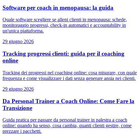
Software per coach in menopausa: la guida
Quale software scegliere se alleni clienti in menopausa: schede,
monitoraggio progressi, check-in automatici e accountability in
un'unica piattaforma.
29 giugno 2026
Tracking progressi clienti: guida per il coaching
online
Tracking dei progressi nel coaching online: cosa misurare, con quale
frequenza e come visualizzare i dati senza generare ansia nei clienti.
29 giugno 2026
Da Personal Trainer a Coach Online: Come Fare la
Transizione
Guida pratica per passare da personal trainer in palestra a coach
online: quando ha senso, cosa cambia, quanti clienti gestire, come
prezzare i pacchetti.