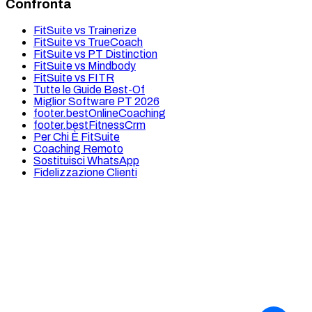
Confronta
FitSuite vs Trainerize
FitSuite vs TrueCoach
FitSuite vs PT Distinction
FitSuite vs Mindbody
FitSuite vs FITR
Tutte le Guide Best-Of
Miglior Software PT 2026
footer.bestOnlineCoaching
footer.bestFitnessCrm
Per Chi È FitSuite
Coaching Remoto
Sostituisci WhatsApp
Fidelizzazione Clienti