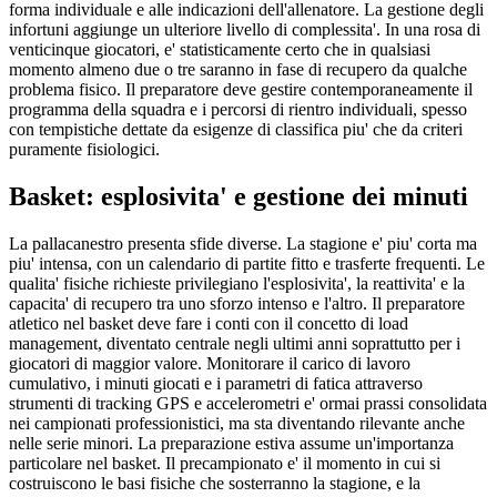
forma individuale e alle indicazioni dell'allenatore. La gestione degli
infortuni aggiunge un ulteriore livello di complessita'. In una rosa di
venticinque giocatori, e' statisticamente certo che in qualsiasi
momento almeno due o tre saranno in fase di recupero da qualche
problema fisico. Il preparatore deve gestire contemporaneamente il
programma della squadra e i percorsi di rientro individuali, spesso
con tempistiche dettate da esigenze di classifica piu' che da criteri
puramente fisiologici.
Basket: esplosivita' e gestione dei minuti
La pallacanestro presenta sfide diverse. La stagione e' piu' corta ma
piu' intensa, con un calendario di partite fitto e trasferte frequenti. Le
qualita' fisiche richieste privilegiano l'esplosivita', la reattivita' e la
capacita' di recupero tra uno sforzo intenso e l'altro. Il preparatore
atletico nel basket deve fare i conti con il concetto di load
management, diventato centrale negli ultimi anni soprattutto per i
giocatori di maggior valore. Monitorare il carico di lavoro
cumulativo, i minuti giocati e i parametri di fatica attraverso
strumenti di tracking GPS e accelerometri e' ormai prassi consolidata
nei campionati professionistici, ma sta diventando rilevante anche
nelle serie minori. La preparazione estiva assume un'importanza
particolare nel basket. Il precampionato e' il momento in cui si
costruiscono le basi fisiche che sosterranno la stagione, e la