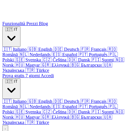
Funzionalità
Prezzi
Blog
🇮🇹
IT
🇮🇹
Italiano
🇬🇧
English
🇩🇪
Deutsch
🇫🇷
Français
🇷🇴
Română
🇳🇱
Nederlands
🇪🇸
Español
🇵🇹
Português
🇵🇱
Polski
🇸🇪
Svenska
🇨🇿
Čeština
🇩🇰
Dansk
🇫🇮
Suomi
🇳🇴
Norsk
🇭🇺
Magyar
🇬🇷
Ελληνικά
🇧🇬
Български
🇺🇦
Українська
🇹🇷
Türkçe
Prova gratis 7 giorni
Accedi
🇮🇹
IT
🇮🇹
Italiano
🇬🇧
English
🇩🇪
Deutsch
🇫🇷
Français
🇷🇴
Română
🇳🇱
Nederlands
🇪🇸
Español
🇵🇹
Português
🇵🇱
Polski
🇸🇪
Svenska
🇨🇿
Čeština
🇩🇰
Dansk
🇫🇮
Suomi
🇳🇴
Norsk
🇭🇺
Magyar
🇬🇷
Ελληνικά
🇧🇬
Български
🇺🇦
Українська
🇹🇷
Türkçe