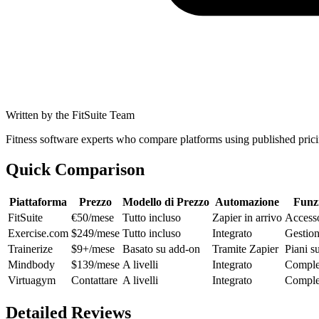
Written by the FitSuite Team
Fitness software experts who compare platforms using published pri
Quick Comparison
Piattaforma
Prezzo
Modello di Prezzo
Automazione
Funz
FitSuite
€50/mese
Tutto incluso
Zapier in arrivo
Accesso
Exercise.com
$249/mese
Tutto incluso
Integrato
Gestio
Trainerize
$9+/mese
Basato su add-on
Tramite Zapier
Piani s
Mindbody
$139/mese
A livelli
Integrato
Comple
Virtuagym
Contattare
A livelli
Integrato
Comple
Detailed Reviews