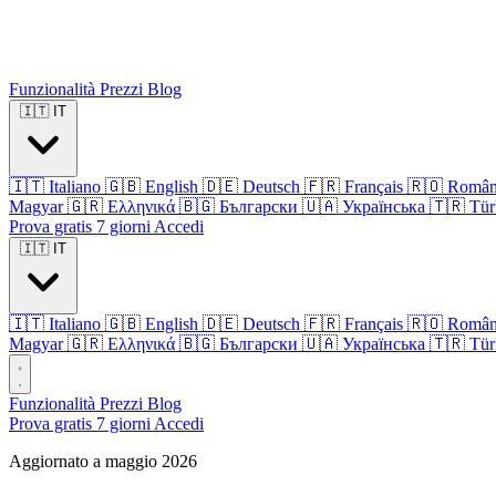
Funzionalità
Prezzi
Blog
🇮🇹
IT
🇮🇹
Italiano
🇬🇧
English
🇩🇪
Deutsch
🇫🇷
Français
🇷🇴
Româ
Magyar
🇬🇷
Ελληνικά
🇧🇬
Български
🇺🇦
Українська
🇹🇷
Tür
Prova gratis 7 giorni
Accedi
🇮🇹
IT
🇮🇹
Italiano
🇬🇧
English
🇩🇪
Deutsch
🇫🇷
Français
🇷🇴
Româ
Magyar
🇬🇷
Ελληνικά
🇧🇬
Български
🇺🇦
Українська
🇹🇷
Tür
Funzionalità
Prezzi
Blog
Prova gratis 7 giorni
Accedi
Aggiornato a maggio 2026