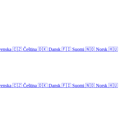
venska
🇨🇿
Čeština
🇩🇰
Dansk
🇫🇮
Suomi
🇳🇴
Norsk
🇭🇺
venska
🇨🇿
Čeština
🇩🇰
Dansk
🇫🇮
Suomi
🇳🇴
Norsk
🇭🇺