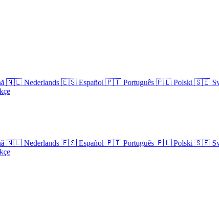
nă
🇳🇱
Nederlands
🇪🇸
Español
🇵🇹
Português
🇵🇱
Polski
🇸🇪
S
kçe
nă
🇳🇱
Nederlands
🇪🇸
Español
🇵🇹
Português
🇵🇱
Polski
🇸🇪
S
kçe