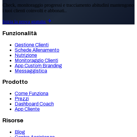
Check, monitoraggio progressi e tracciamento abitudini mantengono
i tuoi clienti coinvolti e abbonati..
Inizia la prova gratuita
Funzionalità
Gestione Clienti
Schede Allenamento
Nutrizione
Monitoraggio Clienti
App Custom Branding
Messaggistica
Prodotto
Come Funziona
Prezzi
Dashboard Coach
App Cliente
Risorse
Blog