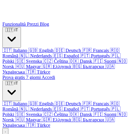
Funzionalità
Prezzi
Blog
🇮🇹
IT
🇮🇹
Italiano
🇬🇧
English
🇩🇪
Deutsch
🇫🇷
Français
🇷🇴
Română
🇳🇱
Nederlands
🇪🇸
Español
🇵🇹
Português
🇵🇱
Polski
🇸🇪
Svenska
🇨🇿
Čeština
🇩🇰
Dansk
🇫🇮
Suomi
🇳🇴
Norsk
🇭🇺
Magyar
🇬🇷
Ελληνικά
🇧🇬
Български
🇺🇦
Українська
🇹🇷
Türkçe
Prova gratis 7 giorni
Accedi
🇮🇹
IT
🇮🇹
Italiano
🇬🇧
English
🇩🇪
Deutsch
🇫🇷
Français
🇷🇴
Română
🇳🇱
Nederlands
🇪🇸
Español
🇵🇹
Português
🇵🇱
Polski
🇸🇪
Svenska
🇨🇿
Čeština
🇩🇰
Dansk
🇫🇮
Suomi
🇳🇴
Norsk
🇭🇺
Magyar
🇬🇷
Ελληνικά
🇧🇬
Български
🇺🇦
Українська
🇹🇷
Türkçe