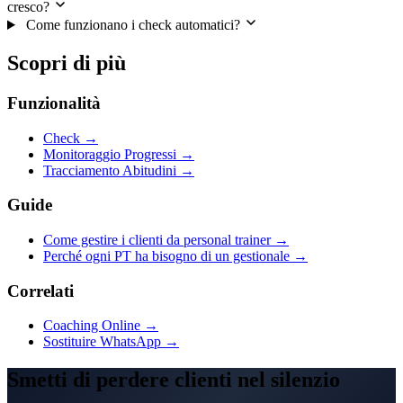
cresco?
Come funzionano i check automatici?
Scopri di più
Funzionalità
Check →
Monitoraggio Progressi →
Tracciamento Abitudini →
Guide
Come gestire i clienti da personal trainer →
Perché ogni PT ha bisogno di un gestionale →
Correlati
Coaching Online →
Sostituire WhatsApp →
Smetti di perdere clienti nel silenzio