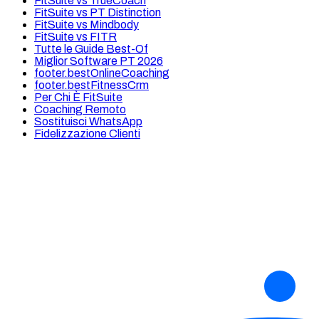
FitSuite vs TrueCoach
FitSuite vs PT Distinction
FitSuite vs Mindbody
FitSuite vs FITR
Tutte le Guide Best-Of
Miglior Software PT 2026
footer.bestOnlineCoaching
footer.bestFitnessCrm
Per Chi È FitSuite
Coaching Remoto
Sostituisci WhatsApp
Fidelizzazione Clienti