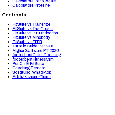
Calcolatore Peso Ideale
Calcolatore Proteine
Confronta
FitSuite vs Trainerize
FitSuite vs TrueCoach
FitSuite vs PT Distinction
FitSuite vs Mindbody
FitSuite vs FITR
Tutte le Guide Best-Of
Miglior Software PT 2026
footer.bestOnlineCoaching
footer.bestFitnessCrm
Per Chi È FitSuite
Coaching Remoto
Sostituisci WhatsApp
Fidelizzazione Clienti