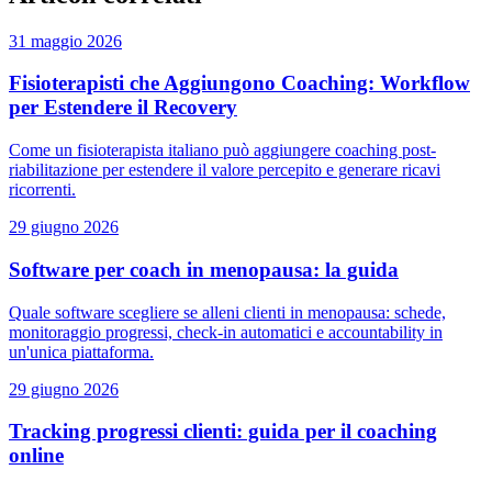
31 maggio 2026
Fisioterapisti che Aggiungono Coaching: Workflow
per Estendere il Recovery
Come un fisioterapista italiano può aggiungere coaching post-
riabilitazione per estendere il valore percepito e generare ricavi
ricorrenti.
29 giugno 2026
Software per coach in menopausa: la guida
Quale software scegliere se alleni clienti in menopausa: schede,
monitoraggio progressi, check-in automatici e accountability in
un'unica piattaforma.
29 giugno 2026
Tracking progressi clienti: guida per il coaching
online