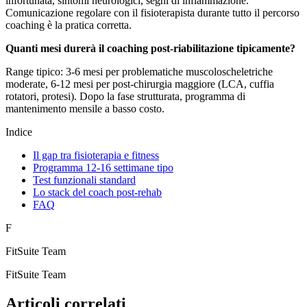
infortunata, sintomi neurologici, segni di infiammazione.
Comunicazione regolare con il fisioterapista durante tutto il percorso
coaching è la pratica corretta.
Quanti mesi durerà il coaching post-riabilitazione tipicamente?
Range tipico: 3-6 mesi per problematiche muscoloscheletriche
moderate, 6-12 mesi per post-chirurgia maggiore (LCA, cuffia
rotatori, protesi). Dopo la fase strutturata, programma di
mantenimento mensile a basso costo.
Indice
Il gap tra fisioterapia e fitness
Programma 12-16 settimane tipo
Test funzionali standard
Lo stack del coach post-rehab
FAQ
F
FitSuite Team
FitSuite Team
Articoli correlati