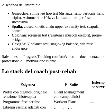
A seconda dell'infortunio:
Ginocchio
: single-leg hop test (distanza, salto verticale, salto
triplo). Asimmetria <10% vs lato sano = ok per fase
successiva.
Spalla
: closed kinetic chain upper extremity test, scapular
control.
Colonna
: sorensen test (resistenza muscoli erettori), prono-
bridge.
Caviglia
: Y balance test, single-leg balance, calf raise
endurance.
Salva i test in Progress Tracking con foto/video — documentazione
professionale + motivazione cliente.
Lo stack del coach post-rehab
Esterno
Esigenza
FitSuite
se serve
Profili con diagnosi originale +
Client Management
—
relazione fisioterapica
con campi clinici
Programma fase per fase
Workout Plans
—
Libreria esercizi adattati con