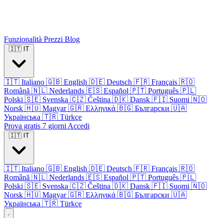
Funzionalità
Prezzi
Blog
🇮🇹
IT
🇮🇹
Italiano
🇬🇧
English
🇩🇪
Deutsch
🇫🇷
Français
🇷🇴
Română
🇳🇱
Nederlands
🇪🇸
Español
🇵🇹
Português
🇵🇱
Polski
🇸🇪
Svenska
🇨🇿
Čeština
🇩🇰
Dansk
🇫🇮
Suomi
🇳🇴
Norsk
🇭🇺
Magyar
🇬🇷
Ελληνικά
🇧🇬
Български
🇺🇦
Українська
🇹🇷
Türkçe
Prova gratis 7 giorni
Accedi
🇮🇹
IT
🇮🇹
Italiano
🇬🇧
English
🇩🇪
Deutsch
🇫🇷
Français
🇷🇴
Română
🇳🇱
Nederlands
🇪🇸
Español
🇵🇹
Português
🇵🇱
Polski
🇸🇪
Svenska
🇨🇿
Čeština
🇩🇰
Dansk
🇫🇮
Suomi
🇳🇴
Norsk
🇭🇺
Magyar
🇬🇷
Ελληνικά
🇧🇬
Български
🇺🇦
Українська
🇹🇷
Türkçe