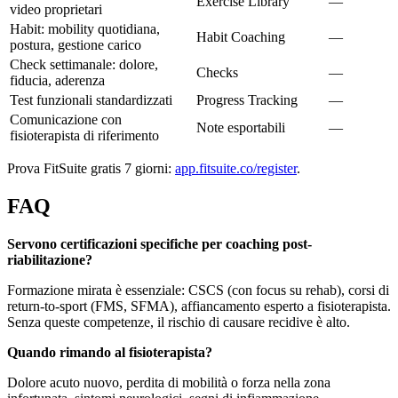
Exercise Library
—
video proprietari
Habit: mobility quotidiana,
Habit Coaching
—
postura, gestione carico
Check settimanale: dolore,
Checks
—
fiducia, aderenza
Test funzionali standardizzati
Progress Tracking
—
Comunicazione con
Note esportabili
—
fisioterapista di riferimento
Prova FitSuite gratis 7 giorni:
app.fitsuite.co/register
.
FAQ
Servono certificazioni specifiche per coaching post-
riabilitazione?
Formazione mirata è essenziale: CSCS (con focus su rehab), corsi di
return-to-sport (FMS, SFMA), affiancamento esperto a fisioterapista.
Senza queste competenze, il rischio di causare recidive è alto.
Quando rimando al fisioterapista?
Dolore acuto nuovo, perdita di mobilità o forza nella zona